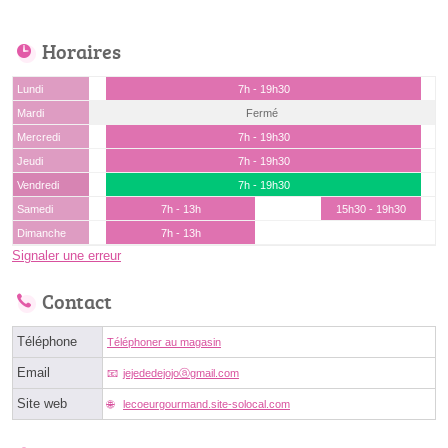
Horaires
Lundi
7h - 19h30
Mardi
Fermé
Mercredi
7h - 19h30
Jeudi
7h - 19h30
Vendredi
7h - 19h30
Samedi
7h - 13h
15h30 - 19h30
Dimanche
7h - 13h
Signaler une erreur
Contact
Téléphone
Téléphoner au magasin
Email
jejededejojoⓐgmail.com
Site web
lecoeurgourmand.site-solocal.com