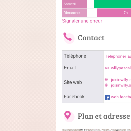
Samedi
Dimanche
7h -
Signaler une erreur
Contact
Téléphone
Téléphoner a
Email
willypasca
joisinwilly
Site web
joisinwilly
Facebook
web.faceb
Plan et adresse