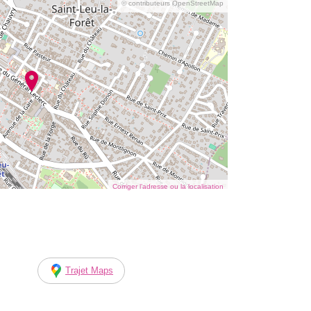
© contributeurs OpenStreetMap
Corriger l’adresse ou la localisation
Trajet Maps