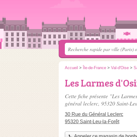
Accueil
>
Île-de-France
>
Val-d'Oise
>
S
Les Larmes d'Osi
Cette fiche présente "Les Larme
général leclerc
, 95320 Saint-Leu
30 Rue du Général Leclerc
95320 Saint-Leu-la-Forêt
📞 Appeler ce magasin de bon