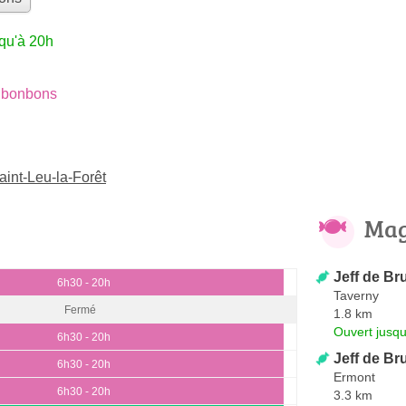
qu'à 20h
 bonbons
int-Leu-la-Forêt
Mag
Jeff de Br
6h30 - 20h
Taverny
Fermé
1.8 km
Ouvert jusqu
6h30 - 20h
Jeff de Br
6h30 - 20h
Ermont
6h30 - 20h
3.3 km