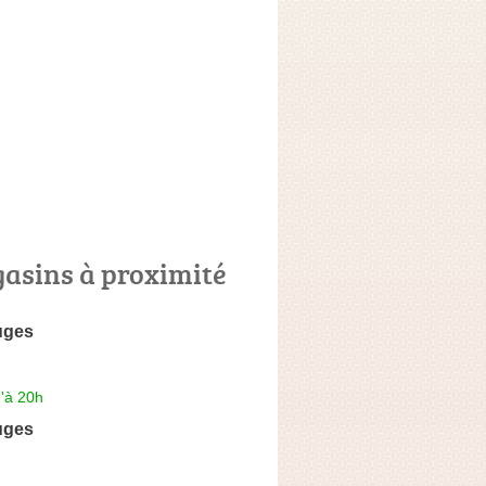
asins à proximité
uges
'à 20h
uges