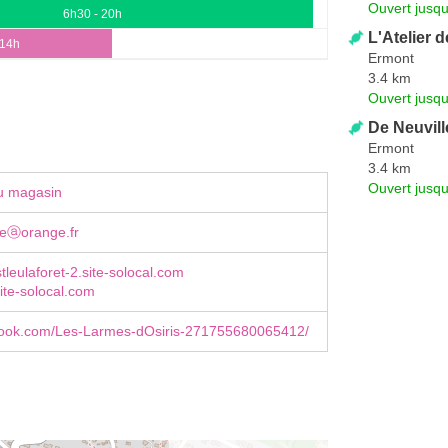
Ouvert jusqu
6h30 - 20h
L'Atelier 
 14h
Ermont
3.4 km
Ouvert jusqu
De Neuvill
Ermont
3.4 km
Ouvert jusqu
u magasin
leⓐorange.fr
-stleulaforet-2.site-solocal.com
.site-solocal.com
ook.com/Les-Larmes-dOsiris-271755680065412/