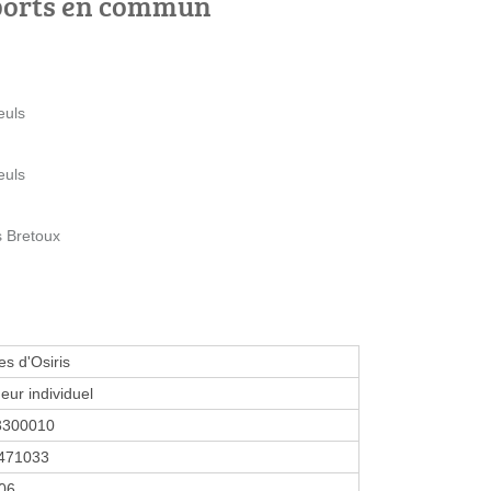
ports en commun
euls
euls
s Bretoux
s d'Osiris
eur individuel
3300010
471033
006