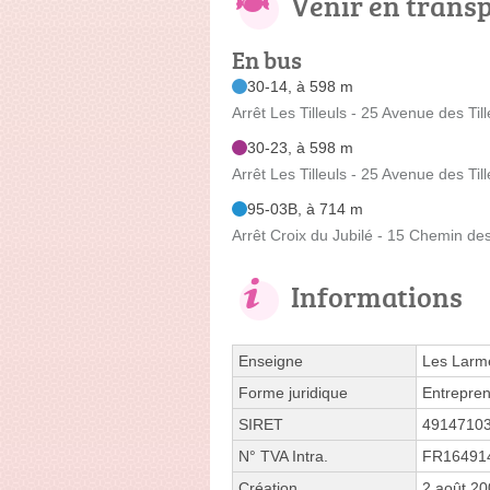
Venir en trans
En bus
30-14, à 598 m
Arrêt Les Tilleuls - 25 Avenue des Till
30-23, à 598 m
Arrêt Les Tilleuls - 25 Avenue des Till
95-03B, à 714 m
Arrêt Croix du Jubilé - 15 Chemin de
Informations
Enseigne
Les Larme
Forme juridique
Entrepren
SIRET
4914710
N° TVA Intra.
FR16491
Création
2 août 2