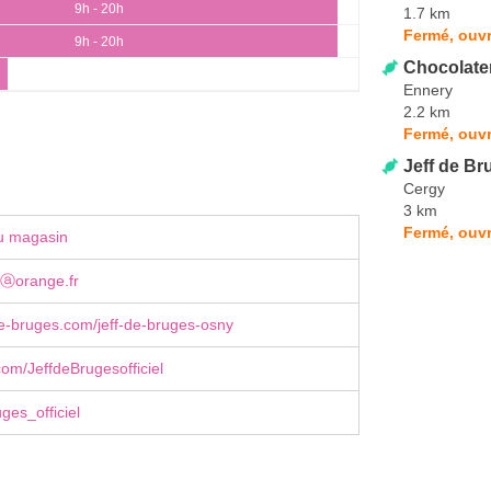
9h - 20h
1.7 km
Fermé, ouvr
9h - 20h
Chocolate
Ennery
2.2 km
Fermé, ouvr
Jeff de Bru
Cergy
3 km
Fermé, ouvr
u magasin
ⓐorange.fr
e-bruges.com/jeff-de-bruges-osny
om/JeffdeBrugesofficiel
ges_officiel