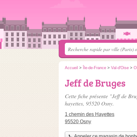
Accueil
>
Île-de-France
>
Val-d'Oise
>
O
Jeff de Bruges
Cette fiche présente "Jeff de B
hayettes
, 95520 Osny.
1 chemin des Hayettes
95520 Osny
📞 Appeler ce magasin de bon