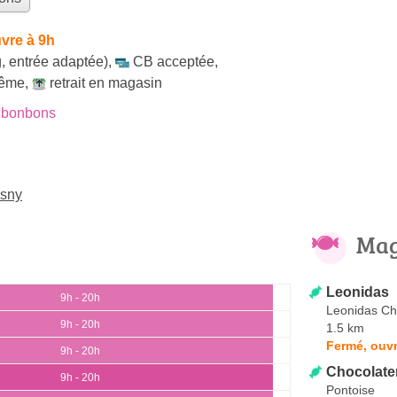
vre à 9h
, entrée adaptée)
,
CB acceptée
,
même
,
retrait en magasin
 bonbons
Osny
Mag
Leonidas
9h - 20h
Leonidas Cho
9h - 20h
1.5 km
Fermé, ouvr
9h - 20h
Chocolate
9h - 20h
Pontoise