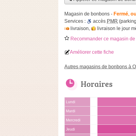
Magasin de bonbons
-
Fermé, ou
Services :
accès
PMR
(parking
livraison
,
livraison le jour 
Recommander ce magasin de
Améliorer cette fiche
Autres magasins de bonbons à 
Horaires
Lundi
Mardi
Mercredi
Jeudi