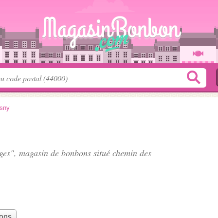
sny
ruges", magasin de bonbons situé
chemin des
bons