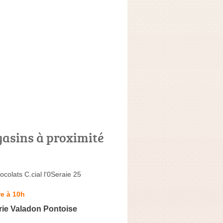
asins à proximité
colats C.cial l'0Seraie 25
e à 10h
rie Valadon Pontoise