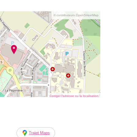
© contributeurs OpenStreetMap
Corriger l’adresse ou la localisation
Trajet Maps