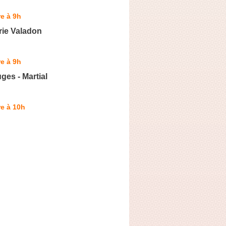
e à 9h
rie Valadon
e à 9h
ges - Martial
e à 10h