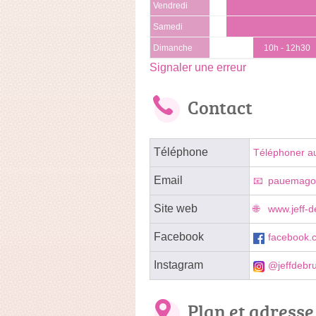
Vendredi
Samedi
Dimanche
10h - 12h30
Signaler une erreur
Contact
Téléphone
Téléphoner a
Email
pauemago
Site web
www.jeff-d
Facebook
facebook.c
Instagram
@jeffdebru
Plan et adresse