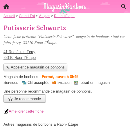
Accueil
>
Grand-Est
>
Vosges
>
Raon-l'Étape
Patisserie Schwartz
Cette fiche présente "Patisserie Schwartz", magasin de bonbons situé
rue
jules ferry
, 88110 Raon-l'Étape.
41 Rue Jules Ferry
88110 Raon-l'Étape
📞 Appeler ce magasin de bonbons
Magasin de bonbons
-
Fermé, ouvre à 8h45
Services :
CB acceptée
,
livraison
,
retrait en magasin
Une personne
recommande
ce magasin de bonbons.
Je recommande
Améliorer cette fiche
Autres magasins de bonbons à Raon-l'Étape