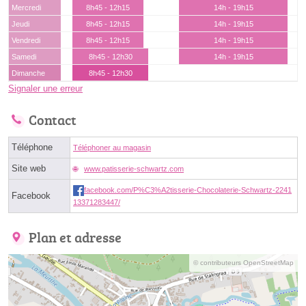
Mercredi
8h45 - 12h15
14h - 19h15
Jeudi
8h45 - 12h15
14h - 19h15
Vendredi
8h45 - 12h15
14h - 19h15
Samedi
8h45 - 12h30
14h - 19h15
Dimanche
8h45 - 12h30
Signaler une erreur
Contact
Téléphone
Téléphoner au magasin
Site web
www.patisserie-schwartz.com
facebook.com/P%C3%A2tisserie-Chocolaterie-Schwartz-2241
Facebook
13371283447/
Plan et adresse
© contributeurs OpenStreetMap