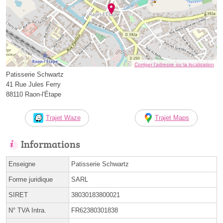
Corriger l’adresse ou la localisation
Patisserie Schwartz
41 Rue Jules Ferry
88110 Raon-l'Étape
Trajet Waze
Trajet Maps
Informations
Enseigne
Patisserie Schwartz
Forme juridique
SARL
SIRET
38030183800021
N° TVA Intra.
FR62380301838