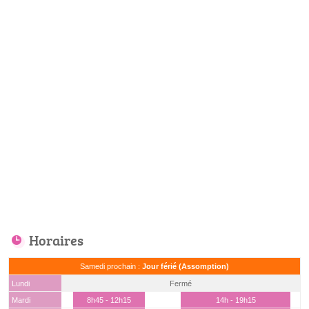
Horaires
Samedi prochain :
Jour férié (Assomption)
Lundi
Fermé
Mardi
8h45 - 12h15
14h - 19h15