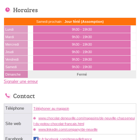
Horaires
Samedi prochain :
Jour férié (Assomption)
Lundi
9h30 - 19h30
Mardi
9h30 - 19h30
Mercredi
9h30 - 19h30
Jeudi
9h30 - 19h30
Vendredi
9h30 - 19h30
Samedi
9h30 - 19h30
Dimanche
Fermé
Signaler une erreur
Contact
Téléphone
Téléphoner au magasin
www.chocolat-deneuville.com/magasins/de-neuville-chasseneui
Site web
l-du-poitou-chocolat-francais.html
www.linkedin.com/company/de-neuville
Facebook
fr-fr.facebook.com/deneuvillefrance