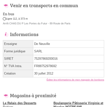
Venir en transports en commun
En bus
Ligne 112, à 373 m
Arrêt CHAS DU P Les Portes du Futur - 89 Route de Paris
Informations
Enseigne
De Neuville
Forme juridique
SARL
SIRET
75297869200016
N° TVA Intra.
FR88752978692
Création
30 juillet 2012
Éditer les informations de mon magasin de bonbons
Magasins à proximité
Le Relais des Desserts
Boulangerie Pâtisserie Virginie et
Poitiers
Nicolas NOTREAMI