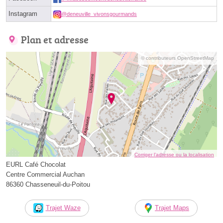
Instagram
@deneuville_vivonsgourmands
Plan et adresse
© contributeurs OpenStreetMap
Corriger l’adresse ou la localisation
EURL Café Chocolat
Centre Commercial Auchan
86360 Chasseneuil-du-Poitou
Trajet Waze
Trajet Maps