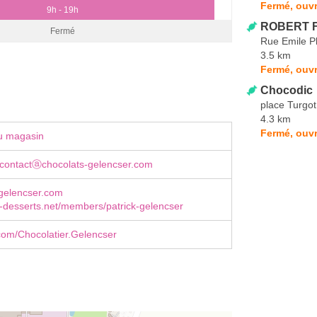
Fermé, ouvr
9h - 19h
ROBERT F
Fermé
Rue Emile P
3.5 km
Fermé, ouvr
Chocodic
place Turgot
4.3 km
Fermé, ouvr
u magasin
-contactⓐchocolats-gelencser.com
-gelencser.com
-desserts.net/members/patrick-gelencser
com/Chocolatier.Gelencser