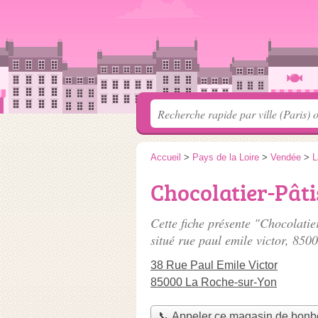
Accueil
>
Pays de la Loire
>
Vendée
>
L
Chocolatier-Pâti
Cette fiche présente "Chocolati
situé
rue paul emile victor
, 850
38 Rue Paul Emile Victor
85000 La Roche-sur-Yon
📞 Appeler ce magasin de bon