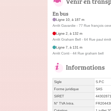
Venir en trans
En bus
Ligne 10, à 187 m
Arrêt Gavardie - 77 Rue françois cev
Ligne 2, à 132 m
Arrêt Graham Bell - 64 Rue paul émile
Ligne 7, à 131 m
Arrêt Conti - 44 Rue graham bell
Informations
Sigle
S.P.C
Forme juridique
SAS
SIRET
4430287
N° TVA Intra.
FR20443
Création
1 juillet 