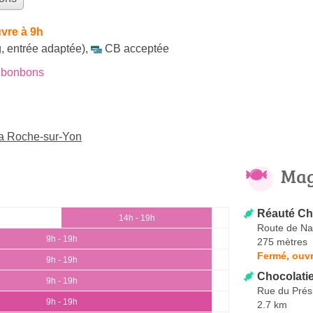
vre à 9h
, entrée adaptée)
,
CB acceptée
 bonbons
a Roche-sur-Yon
Mag
Réauté Cho
14h - 19h
Route de Na
9h - 19h
275 mètres
Fermé, ouvr
9h - 19h
Chocolatie
9h - 19h
Rue du Prés
9h - 19h
2.7 km