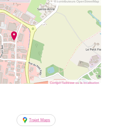
© contributeurs OpenStreetMap
Corriger l’adresse ou la localisation
Trajet Maps