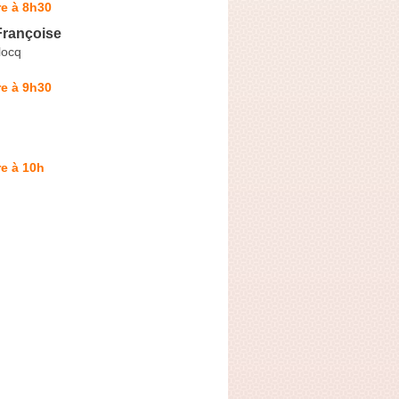
e à 8h30
rançoise
locq
e à 9h30
e à 10h