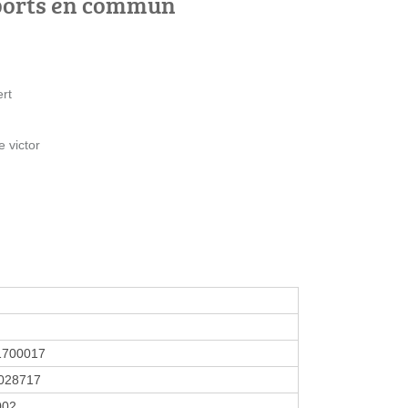
ports en commun
ert
 victor
1700017
028717
2002