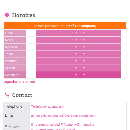
Horaires
Samedi prochain :
Jour férié (Assomption)
Lundi
10h - 19h
Mardi
10h - 19h
Mercredi
10h - 19h
Jeudi
10h - 19h
Vendredi
10h - 19h
Samedi
10h - 19h
Dimanche
10h - 19h
Signaler une erreur
Contact
Téléphone
Téléphoner au magasin
Email
lcg.avignon.changeⓐcuregourmande.com
curegourmande.fr/fr/content/47-magasins
Site web
www.pinterest.fr/LCGofficiel