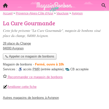
Accueil
>
Provence-Alpes-Côte d'Azur
>
Vaucluse
>
Avignon
La Cure Gourmande
Cette fiche présente "La Cure Gourmande", magasin de bonbons situé
place du change
, 84000 Avignon.
28 place du Change
84000 Avignon
📞 Appeler ce magasin de bonbons
Magasin de bonbons
-
Fermé, ouvre à 10h
Services :
accès
PMR
(entrée adaptée)
,
CB acceptée
Recommander ce magasin de bonbons
Améliorer cette fiche
Autres magasins de bonbons à Avignon