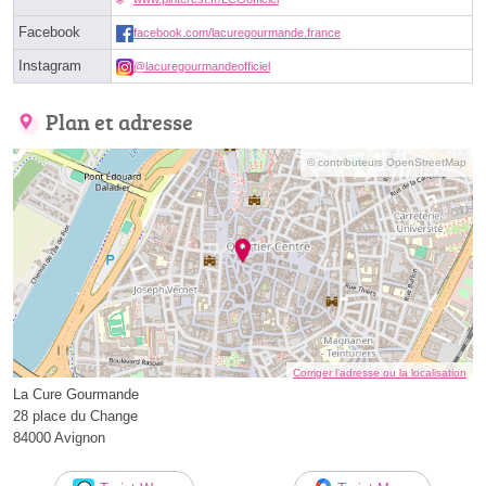
Facebook
facebook.com/lacuregourmande.france
Instagram
@lacuregourmandeofficiel
Plan et adresse
© contributeurs OpenStreetMap
Corriger l’adresse ou la localisation
La Cure Gourmande
28 place du Change
84000 Avignon