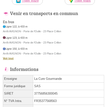
Trajet Waze
Trajet Maps
Venir en transports en commun
En bus
Ligne 122, à 433 m
Arrêt AVIGNON - Porte de l'Oulle - 23 Place Crillon
Ligne 123, à 433 m
Arrêt AVIGNON - Porte de l'Oulle - 23 Place Crillon
Ligne 150, à 433 m
Arrêt AVIGNON - Porte de l'Oulle - 23 Place Crillon
Voir tout
Informations
Enseigne
La Cure Gourmande
Forme juridique
SAS
SIRET
37756856300045
N° TVA Intra.
FR35377568563