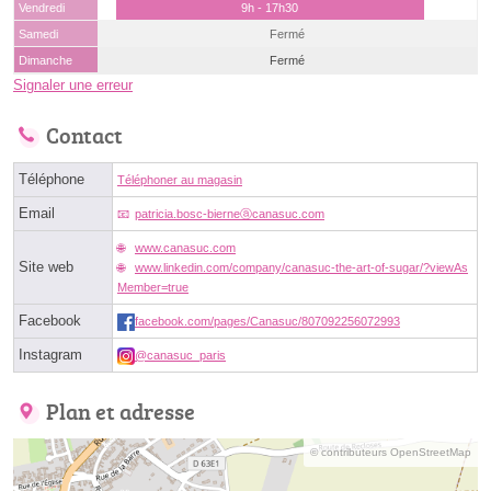
Vendredi
9h - 17h30
Samedi
Fermé
Dimanche
Fermé
Signaler une erreur
Contact
Téléphone
Téléphoner au magasin
Email
patricia.bosc-bierneⓐcanasuc.com
www.canasuc.com
Site web
www.linkedin.com/company/canasuc-the-art-of-sugar/?viewAs
Member=true
Facebook
facebook.com/pages/Canasuc/807092256072993
Instagram
@canasuc_paris
Plan et adresse
© contributeurs OpenStreetMap