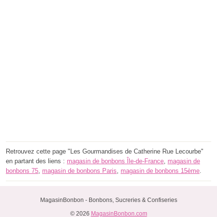
Retrouvez cette page "Les Gourmandises de Catherine Rue Lecourbe"
en partant des liens :
magasin de bonbons Île-de-France
,
magasin de
bonbons 75
,
magasin de bonbons Paris
,
magasin de bonbons 15ème
.
MagasinBonbon - Bonbons, Sucreries & Confiseries
© 2026
MagasinBonbon.com