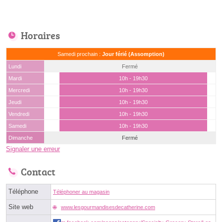
Horaires
Samedi prochain :
Jour férié (Assomption)
Lundi
Fermé
Mardi
10h - 19h30
Mercredi
10h - 19h30
Jeudi
10h - 19h30
Vendredi
10h - 19h30
Samedi
10h - 19h30
Dimanche
Fermé
Signaler une erreur
Contact
Téléphone
Téléphoner au magasin
Site web
www.lesgourmandisesdecatherine.com