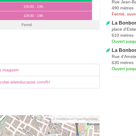
Rue Jean-Bap
10h30 - 19h
490 mètres
Fermé, ouvr
10h30 - 19h
La Bonbonn
Fermé
place d'Esti
610 mètres
Ouvert jusqu
La Bonbon
Rue d'Amst
630 mètres
Ouvert jusq
u magasin
olat-alainducasse.com/fr/
© contributeurs OpenStreetMap