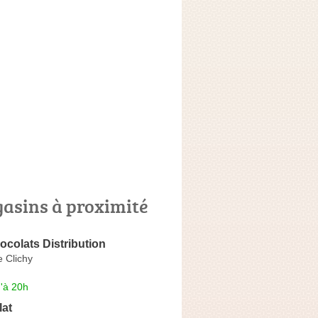
asins à proximité
colats Distribution
 Clichy
'à 20h
lat