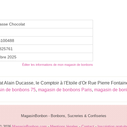
asse Chocolat
6100488
825761
bre 2025
Éditer les informations de mon magasin de bonbons
 Alain Ducasse, le Comptoir à l'Etoile d'Or Rue Pierre Fontaine
in de bonbons 75
,
magasin de bonbons Paris
,
magasin de bo
MagasinBonbon - Bonbons, Sucreries & Confiseries
© 2026
MagasinBonbon.com
-
Mentions légales
-
Contact
-
Inscription gratuit