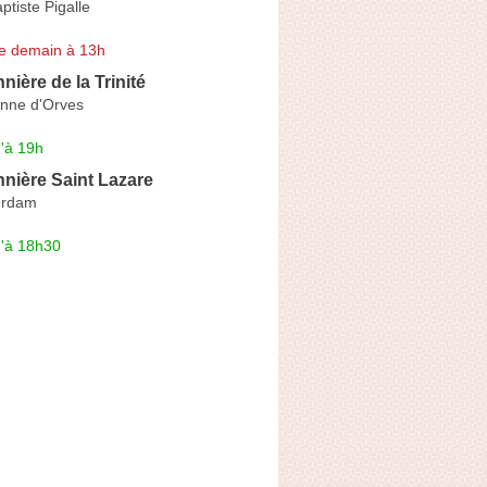
tiste Pigalle
e demain à 13h
ière de la Trinité
enne d'Orves
'à 19h
nière Saint Lazare
erdam
u'à 18h30