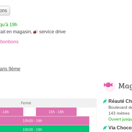
bons
qu'à 19h
rait en magasin
,
service drive
 bonbons
aris 9ème
Mag
Réauté Cho
Fermé
Boulevard de
 - 14h
15h - 18h
143 mètres
Ouvert jusqu
10h30 - 19h
Via Choco
10h30 - 19h