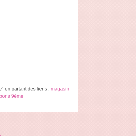
" en partant des liens :
magasin
nbons 9ème
.
e