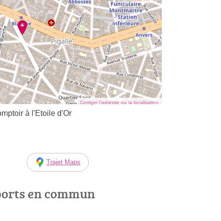
Corriger l’adresse ou la localisation
ptoir à l'Etoile d'Or
Trajet Maps
ports en commun