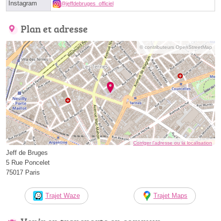
Instagram
@jeffdebruges_officiel
Plan et adresse
© contributeurs OpenStreetMap
Corriger l’adresse ou la localisation
Jeff de Bruges
5 Rue Poncelet
75017 Paris
Trajet Waze
Trajet Maps