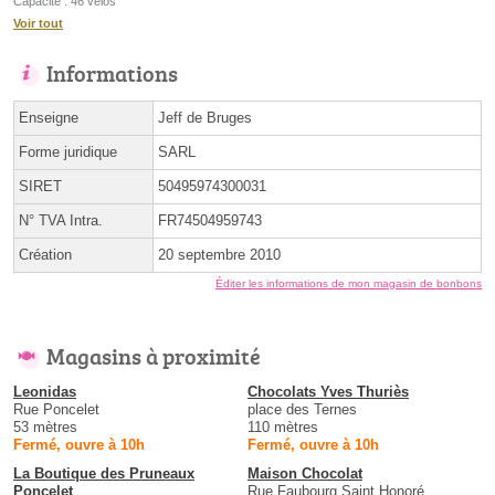
Capacité : 46 vélos
Voir tout
Informations
Enseigne
Jeff de Bruges
Forme juridique
SARL
SIRET
50495974300031
N° TVA Intra.
FR74504959743
Création
20 septembre 2010
Éditer les informations de mon magasin de bonbons
Magasins à proximité
Leonidas
Chocolats Yves Thuriès
Rue Poncelet
place des Ternes
53 mètres
110 mètres
Fermé, ouvre à 10h
Fermé, ouvre à 10h
La Boutique des Pruneaux
Maison Chocolat
Poncelet
Rue Faubourg Saint Honoré