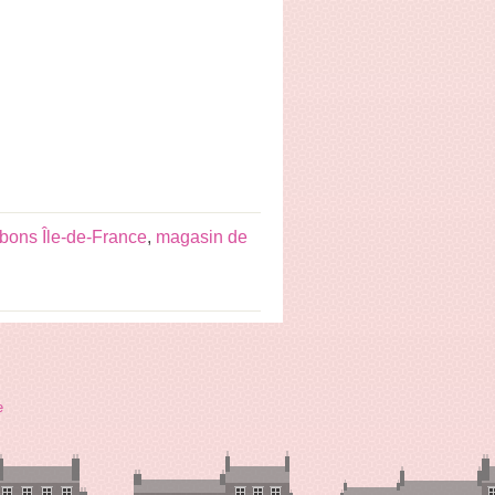
bons Île-de-France
,
magasin de
e