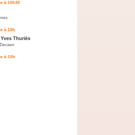
re à 10h30
nnes
e à 10h
 Yves Thuriès
 Decaen
e à 10h