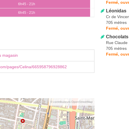
Fermé, ouv
6h45 - 21h
Léonidas
6h45 - 21h
Cr de Vince
705 mètres
Fermé, ouvr
Chocolats
Rue Claude
705 mètres
Fermé, ouvr
u magasin
com/pages/Celina/665958796928862
© contributeurs OpenStreetMap