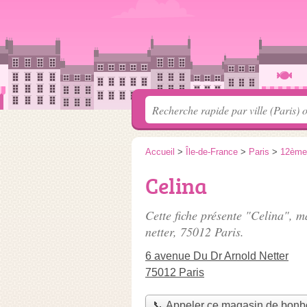
Accueil
>
Île-de-France
>
Paris
>
12ème
Celina
Cette fiche présente "Celina", 
netter
, 75012 Paris.
6 avenue Du Dr Arnold Netter
75012 Paris
📞 Appeler ce magasin de bon