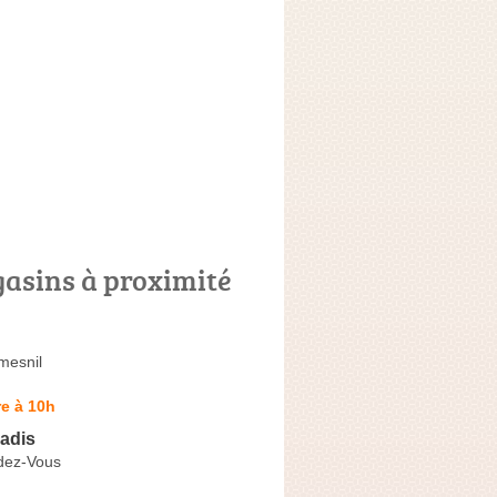
asins à proximité
mesnil
e à 10h
adis
dez-Vous