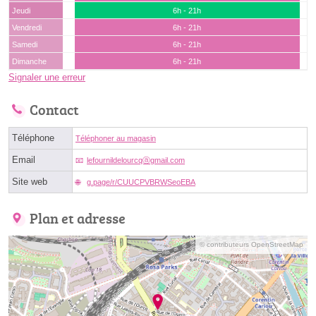
Jeudi
6h - 21h
Vendredi
6h - 21h
Samedi
6h - 21h
Dimanche
6h - 21h
Signaler une erreur
Contact
Téléphone
Téléphoner au magasin
Email
lefournildelourcqⓐgmail.com
Site web
g.page/r/CUUCPVBRWSeoEBA
Plan et adresse
© contributeurs OpenStreetMap