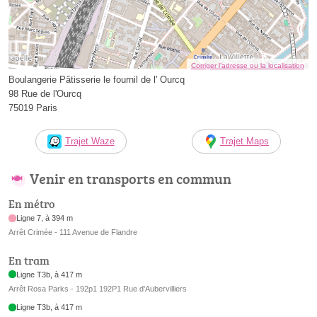
Corriger l’adresse ou la localisation
Boulangerie Pâtisserie le fournil de l' Ourcq
98 Rue de l'Ourcq
75019 Paris
Trajet Waze
Trajet Maps
Venir en transports en commun
En métro
Ligne 7, à 394 m
Arrêt Crimée - 111 Avenue de Flandre
En tram
Ligne T3b, à 417 m
Arrêt Rosa Parks - 192p1 192P1 Rue d'Aubervilliers
Ligne T3b, à 417 m