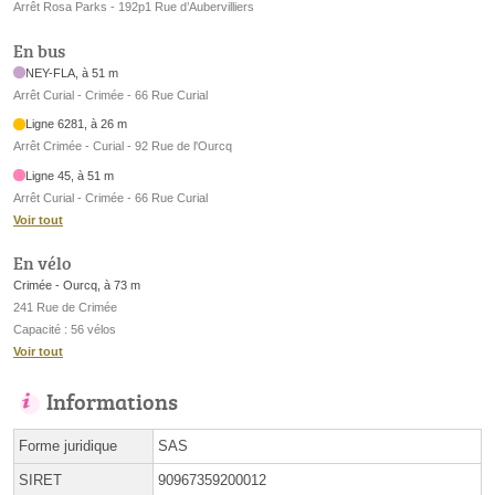
Arrêt Rosa Parks - 192p1 Rue d’Aubervilliers
En bus
NEY-FLA, à 51 m
Arrêt Curial - Crimée - 66 Rue Curial
Ligne 6281, à 26 m
Arrêt Crimée - Curial - 92 Rue de l'Ourcq
Ligne 45, à 51 m
Arrêt Curial - Crimée - 66 Rue Curial
Voir tout
En vélo
Crimée - Ourcq, à 73 m
241 Rue de Crimée
Capacité : 56 vélos
Voir tout
Informations
Forme juridique
SAS
SIRET
90967359200012