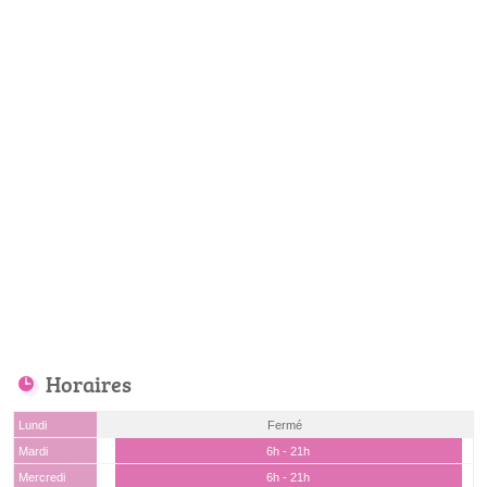
Horaires
Lundi
Fermé
Mardi
6h - 21h
Mercredi
6h - 21h