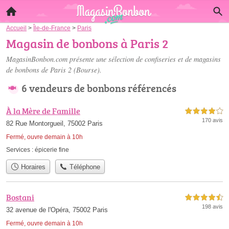
Accueil
>
Île-de-France
>
Paris
Magasin de bonbons à Paris 2
MagasinBonbon.com présente une sélection de confiseries et de
magasins
de bonbons de Paris 2
(Bourse).
6 vendeurs de bonbons référencés
À la Mère de Famille
4,0 étoiles sur 5
170 avis
82 Rue Montorgueil, 75002 Paris
Fermé, ouvre demain à 10h
Services :
épicerie fine
Horaires
Téléphone
Bostani
4,5 étoiles sur 5
198 avis
32 avenue de l'Opéra, 75002 Paris
Fermé, ouvre demain à 10h