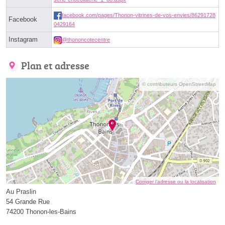
facebook.com/pages/Thonon-vitrines-de-vos-envies/86291728
Facebook
0429164
Instagram
@thononcotecentre
Plan et adresse
© contributeurs OpenStreetMap
Corriger l’adresse ou la localisation
Au Praslin
54 Grande Rue
74200 Thonon-les-Bains