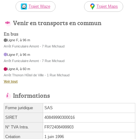
Trajet Waze
Trajet Maps
Venir en transports en commun
En bus
Ligne F, à 96 m
Arrêt Funiculaire Amont - 7 Rue Michaud
Ligne F, à 96 m
Arrêt Funiculaire Amont - 7 Rue Michaud
Ligne A, à 60 m
Arrêt Thonon Hôtel de Ville - 1 Rue Michaud
Voir tout
Informations
Forme juridique
SAS
SIRET
40849990300016
N° TVA Intra.
FR72408499903
Création
1 juin 1996