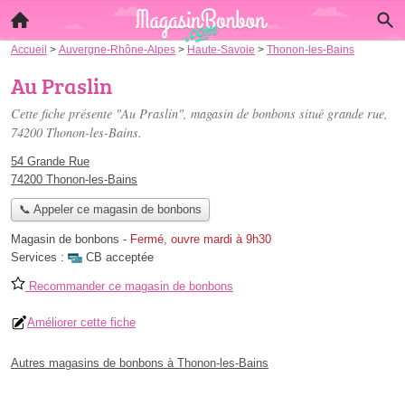
Accueil
>
Auvergne-Rhône-Alpes
>
Haute-Savoie
>
Thonon-les-Bains
Au Praslin
Cette fiche présente "Au Praslin", magasin de bonbons situé
grande rue
,
74200 Thonon-les-Bains.
54 Grande Rue
74200 Thonon-les-Bains
📞 Appeler ce magasin de bonbons
Magasin de bonbons
-
Fermé, ouvre mardi à 9h30
Services :
CB acceptée
Recommander ce magasin de bonbons
Améliorer cette fiche
Autres magasins de bonbons à Thonon-les-Bains