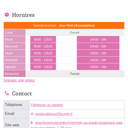
Horaires
Samedi prochain :
Jour férié (Assomption)
Lundi
Fermé
Mardi
9h30 - 12h15
14h30 - 19h
Mercredi
9h30 - 12h15
14h30 - 19h
Jeudi
9h30 - 12h15
14h30 - 19h
Vendredi
9h30 - 12h15
14h30 - 19h
Samedi
9h30 - 12h15
14h30 - 19h
Dimanche
Fermé
Signaler une erreur
Contact
Téléphone
Téléphoner au magasin
Email
sandra.debrouxⓐecoger.fr
www.thononcotecentre.fr/mermety-au-praslin-boulangerie-patis
Site web
serie-chocolaterie_1_88.aspx