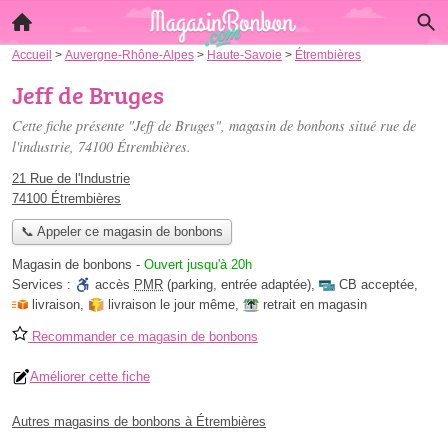
Accueil
>
Auvergne-Rhône-Alpes
>
Haute-Savoie
>
Étrembières
Jeff de Bruges
Cette fiche présente "Jeff de Bruges", magasin de bonbons situé
rue de
l'industrie
, 74100 Étrembières.
21 Rue de l'Industrie
74100 Étrembières
📞 Appeler ce magasin de bonbons
Magasin de bonbons
-
Ouvert jusqu'à 20h
Services :
accès
PMR
(parking, entrée adaptée)
,
CB acceptée
,
livraison
,
livraison le jour même
,
retrait en magasin
Recommander ce magasin de bonbons
Améliorer cette fiche
Autres magasins de bonbons à Étrembières