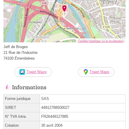
Corriger l’adresse ou la localisation
Jeff de Bruges
21 Rue de l'Industrie
74100 Étrembières
Trajet Waze
Trajet Maps
Informations
Forme juridique
SAS
SIRET
44912788500027
N° TVA Intra.
FR26449127885
Création
30 avril 2004