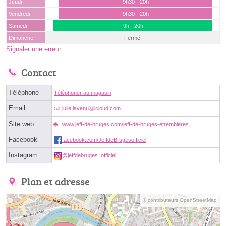
Jeudi
9h30 - 20h
Vendredi
9h30 - 20h
Samedi
9h - 20h
Dimanche
Fermé
Signaler une erreur
Contact
Téléphone
Téléphoner au magasin
Email
julie.lavenuⓐicloud.com
Site web
www.jeff-de-bruges.com/jeff-de-bruges-etrembieres
Facebook
facebook.com/JeffdeBrugesofficiel
Instagram
@jeffdebruges_officiel
Plan et adresse
© contributeurs OpenStreetMap