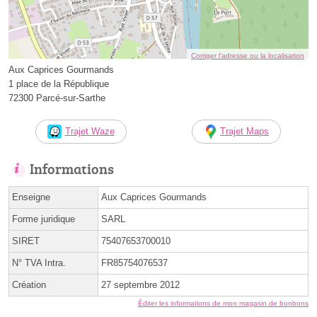
Corriger l’adresse ou la localisation
Aux Caprices Gourmands
1 place de la République
72300 Parcé-sur-Sarthe
Trajet Waze
Trajet Maps
Informations
Enseigne
Aux Caprices Gourmands
Forme juridique
SARL
SIRET
75407653700010
N° TVA Intra.
FR85754076537
Création
27 septembre 2012
Éditer les informations de mon magasin de bonbons