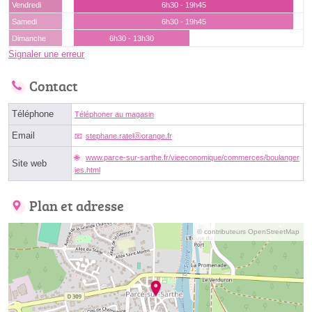
Vendredi
6h30 - 19h45
Samedi
6h30 - 19h45
Dimanche
6h30 - 13h30
Signaler une erreur
Contact
Téléphone
Téléphoner au magasin
Email
stephane.ratelⓐorange.fr
www.parce-sur-sarthe.fr/vieeconomique/commerces/boulanger
Site web
ies.html
Plan et adresse
© contributeurs OpenStreetMap