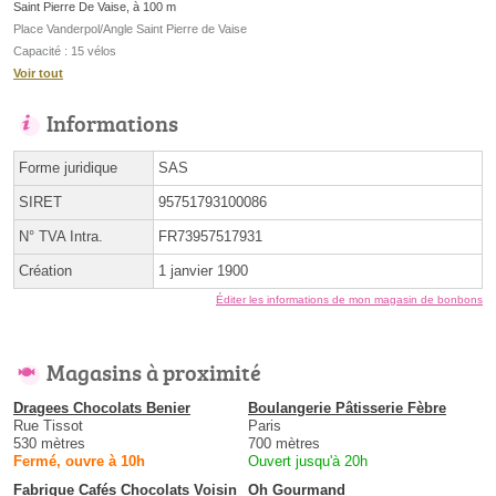
Saint Pierre De Vaise, à 100 m
Place Vanderpol/Angle Saint Pierre de Vaise
Capacité : 15 vélos
Voir tout
Informations
Forme juridique
SAS
SIRET
95751793100086
N° TVA Intra.
FR73957517931
Création
1 janvier 1900
Éditer les informations de mon magasin de bonbons
Magasins à proximité
Dragees Chocolats Benier
Boulangerie Pâtisserie Fèbre
Rue Tissot
Paris
530 mètres
700 mètres
Fermé, ouvre à 10h
Ouvert jusqu'à 20h
Fabrique Cafés Chocolats Voisin
Oh Gourmand