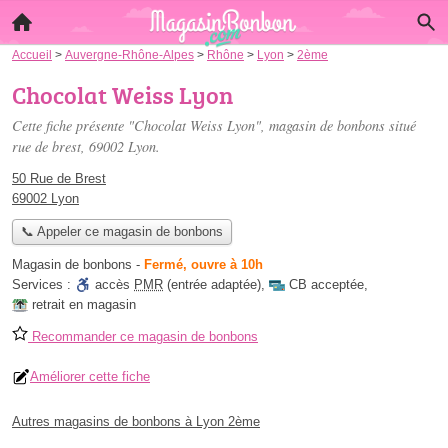
Accueil
>
Auvergne-Rhône-Alpes
>
Rhône
>
Lyon
>
2ème
Chocolat Weiss Lyon
Cette fiche présente "Chocolat Weiss Lyon", magasin de bonbons situé
rue de brest
, 69002 Lyon.
50 Rue de Brest
69002 Lyon
📞 Appeler ce magasin de bonbons
Magasin de bonbons
-
Fermé, ouvre à 10h
Services :
accès
PMR
(entrée adaptée)
,
CB acceptée
,
retrait en magasin
Recommander ce magasin de bonbons
Améliorer cette fiche
Autres magasins de bonbons à Lyon 2ème