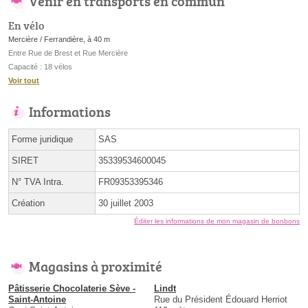
Venir en transports en commun
En vélo
Mercière / Ferrandière, à 40 m
Entre Rue de Brest et Rue Mercière
Capacité : 18 vélos
Voir tout
Informations
Forme juridique
SAS
SIRET
35339534600045
N° TVA Intra.
FR09353395346
Création
30 juillet 2003
Éditer les informations de mon magasin de bonbons
Magasins à proximité
Pâtisserie Chocolaterie Sève -
Lindt
Saint-Antoine
Rue du Président Édouard Herriot