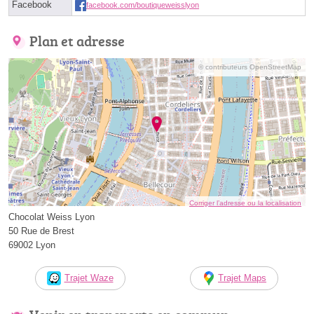
Facebook
facebook.com/boutiqueweisslyon
Plan et adresse
© contributeurs OpenStreetMap
Corriger l’adresse ou la localisation
Chocolat Weiss Lyon
50 Rue de Brest
69002 Lyon
Trajet Waze
Trajet Maps