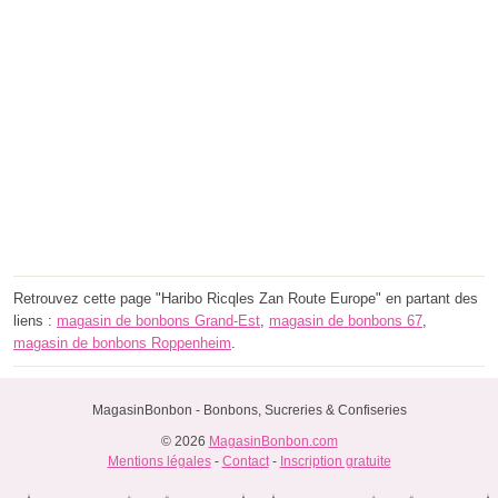
Retrouvez cette page "Haribo Ricqles Zan Route Europe" en partant des
liens :
magasin de bonbons Grand-Est
,
magasin de bonbons 67
,
magasin de bonbons Roppenheim
.
MagasinBonbon - Bonbons, Sucreries & Confiseries
© 2026
MagasinBonbon.com
Mentions légales
-
Contact
-
Inscription gratuite