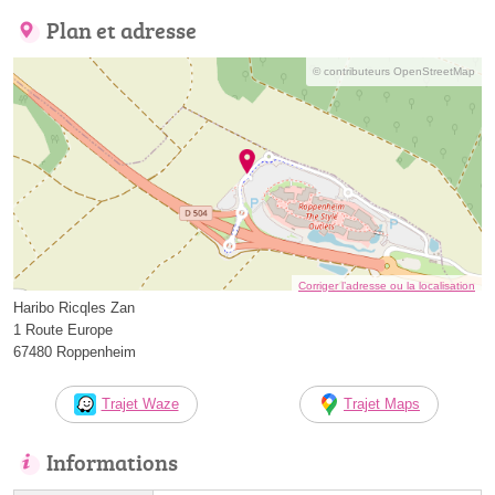
Plan et adresse
© contributeurs OpenStreetMap
Corriger l’adresse ou la localisation
Haribo Ricqles Zan
1 Route Europe
67480 Roppenheim
Trajet Waze
Trajet Maps
Informations