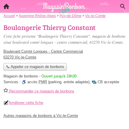
Accueil
>
Auvergne-Rhône-Alpes
>
Puy-de-Dôme
>
Vic-le-Comte
Boulangerie Thierry Constant
Cette fiche présente "Boulangerie Thierry Constant", magasin de bonbons
situé
boulevard comté longues - centre commercial
, 63270 Vic-le-Comte.
Boulevard Comté Longues - Centre Commercial
63270 Vic-le-Comte
📞 Appeler ce magasin de bonbons
Magasin de bonbons
-
Ouvert jusqu'à 19h30
Services :
accès
PMR
(parking, entrée adaptée)
,
CB acceptée
Recommander ce magasin de bonbons
Améliorer cette fiche
Autres magasins de bonbons à Vic-le-Comte