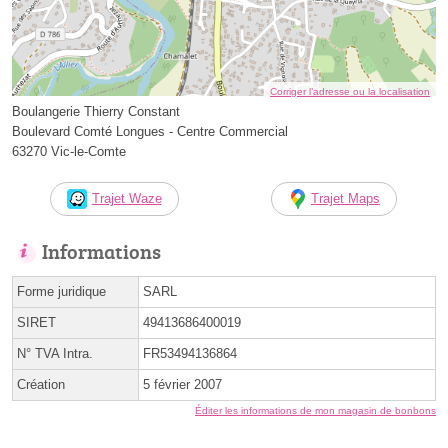
Corriger l’adresse ou la localisation
Boulangerie Thierry Constant
Boulevard Comté Longues - Centre Commercial
63270 Vic-le-Comte
Trajet Waze
Trajet Maps
Informations
Forme juridique
SARL
SIRET
49413686400019
N° TVA Intra.
FR53494136864
Création
5 février 2007
Éditer les informations de mon magasin de bonbons