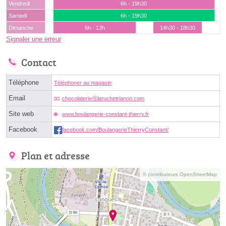
Vendredi
6h - 19h30
Samedi
6h - 19h30
Dimanche
6h - 13h
14h30 - 18h30
Signaler une erreur
Contact
Téléphone
Téléphoner au magasin
Email
chocolaterieⓐlaruchetrianon.com
Site web
www.boulangerie-constant-thierry.fr
Facebook
facebook.com/BoulangerieThierryConstant/
Plan et adresse
© contributeurs OpenStreetMap