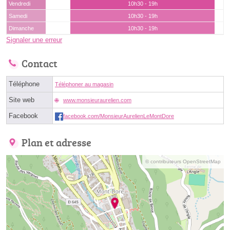
Vendredi
10h30 - 19h
Samedi
10h30 - 19h
Dimanche
10h30 - 19h
Signaler une erreur
Contact
Téléphone
Téléphoner au magasin
Site web
www.monsieuraurelien.com
Facebook
facebook.com/MonsieurAurelienLeMontDore
Plan et adresse
© contributeurs OpenStreetMap