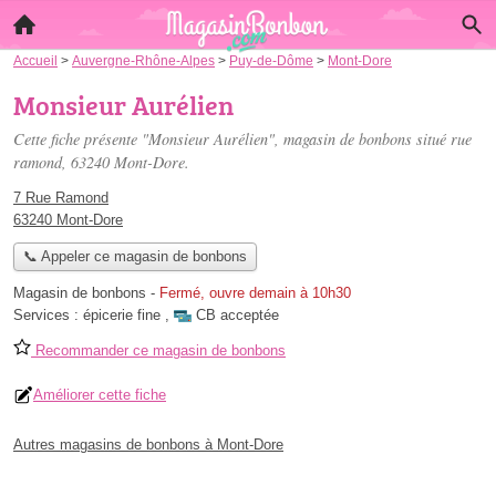
Accueil
>
Auvergne-Rhône-Alpes
>
Puy-de-Dôme
>
Mont-Dore
Monsieur Aurélien
Cette fiche présente "Monsieur Aurélien", magasin de bonbons situé
rue
ramond
, 63240 Mont-Dore.
7 Rue Ramond
63240 Mont-Dore
📞 Appeler ce magasin de bonbons
Magasin de bonbons
-
Fermé, ouvre demain à 10h30
Services :
épicerie fine
,
CB acceptée
Recommander ce magasin de bonbons
Améliorer cette fiche
Autres magasins de bonbons à Mont-Dore