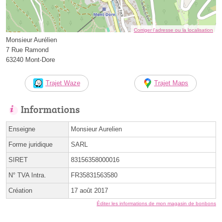
Corriger l’adresse ou la localisation
Monsieur Aurélien
7 Rue Ramond
63240 Mont-Dore
Trajet Waze
Trajet Maps
Informations
Enseigne
Monsieur Aurelien
Forme juridique
SARL
SIRET
83156358000016
N° TVA Intra.
FR35831563580
Création
17 août 2017
Éditer les informations de mon magasin de bonbons