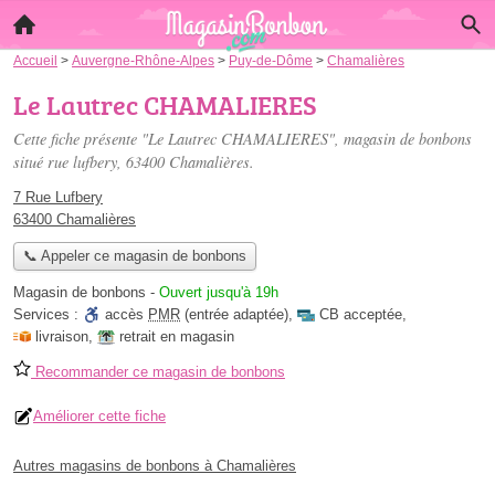
Accueil
>
Auvergne-Rhône-Alpes
>
Puy-de-Dôme
>
Chamalières
Le Lautrec CHAMALIERES
Cette fiche présente "Le Lautrec CHAMALIERES", magasin de bonbons
situé
rue lufbery
, 63400 Chamalières.
7 Rue Lufbery
63400 Chamalières
📞 Appeler ce magasin de bonbons
Magasin de bonbons
-
Ouvert jusqu'à 19h
Services :
accès
PMR
(entrée adaptée)
,
CB acceptée
,
livraison
,
retrait en magasin
Recommander ce magasin de bonbons
Améliorer cette fiche
Autres magasins de bonbons à Chamalières