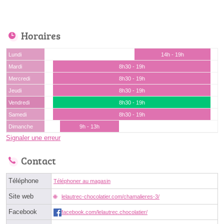
Horaires
Lundi
14h - 19h
Mardi
8h30 - 19h
Mercredi
8h30 - 19h
Jeudi
8h30 - 19h
Vendredi
8h30 - 19h
Samedi
8h30 - 19h
Dimanche
9h - 13h
Signaler une erreur
Contact
Téléphone
Téléphoner au magasin
Site web
lelautrec-chocolatier.com/chamalieres-3/
Facebook
facebook.com/lelautrec.chocolatier/