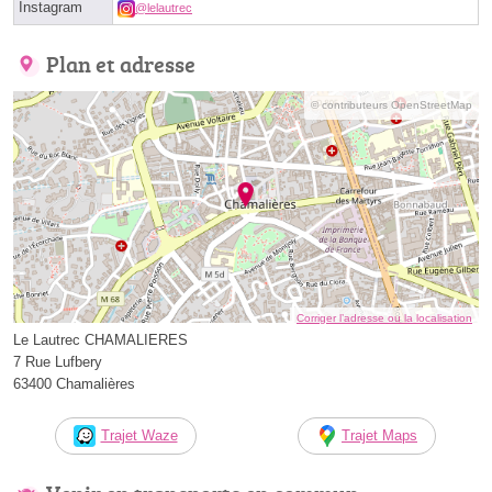
Instagram
@lelautrec
Plan et adresse
© contributeurs OpenStreetMap
Corriger l’adresse ou la localisation
Le Lautrec CHAMALIERES
7 Rue Lufbery
63400 Chamalières
Trajet Waze
Trajet Maps