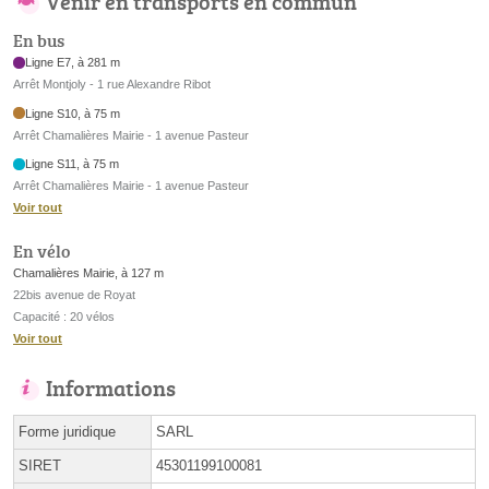
Venir en transports en commun
En bus
Ligne E7, à 281 m
Arrêt Montjoly - 1 rue Alexandre Ribot
Ligne S10, à 75 m
Arrêt Chamalières Mairie - 1 avenue Pasteur
Ligne S11, à 75 m
Arrêt Chamalières Mairie - 1 avenue Pasteur
Voir tout
En vélo
Chamalières Mairie, à 127 m
22bis avenue de Royat
Capacité : 20 vélos
Voir tout
Informations
Forme juridique
SARL
SIRET
45301199100081