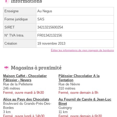
Informations
Enseigne
Au Negus
Forme juridique
SAS
SIRET
34213215600254
N° TVA Intra.
FR01342132156
Création
19 novembre 2013
Éditer les informations de mon magasin de bonbons
Magasins à proximité
Maison Caffet - Chocolatier
Pâtissier Chocolatier A la
Pâtissier - Nevers
Tentation
Rue de la Pelleterie
Rue de Nièvre
246 mètres
310 mètres
Fermé, ouvre mardi à 9h30
Fermé, ouvre demain à 8h
Alice au Pays des Chocolats
Au Fournil de Carole & Jean-Luc
Boulevard du Grands-Prés-Des-
Binet
Bordes
Guérigny
3 km
11 km
Fermé, ouvre lundi à 14h30
Fermé, ouvre demain à 6h30