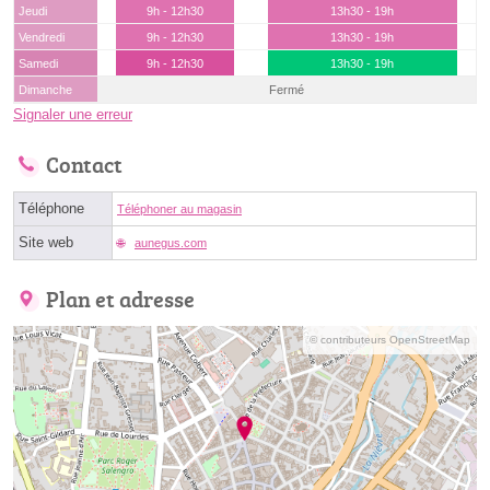
Jeudi
9h - 12h30
13h30 - 19h
Vendredi
9h - 12h30
13h30 - 19h
Samedi
9h - 12h30
13h30 - 19h
Dimanche
Fermé
Signaler une erreur
Contact
Téléphone
Téléphoner au magasin
Site web
aunegus.com
Plan et adresse
© contributeurs OpenStreetMap