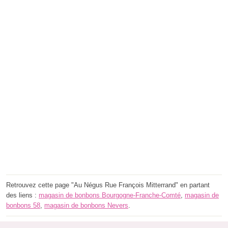
Retrouvez cette page "Au Négus Rue François Mitterrand" en partant
des liens :
magasin de bonbons Bourgogne-Franche-Comté
,
magasin de
bonbons 58
,
magasin de bonbons Nevers
.