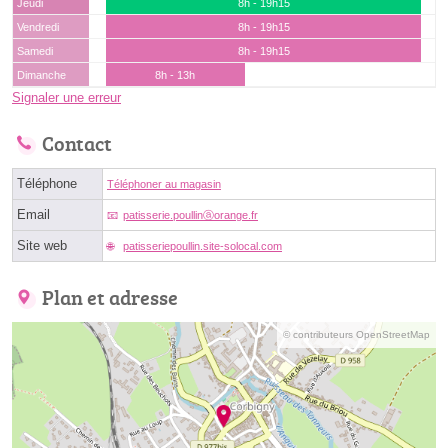
Jeudi
8h - 19h15
Vendredi
8h - 19h15
Samedi
8h - 19h15
Dimanche
8h - 13h
Signaler une erreur
Contact
Téléphone
Téléphoner au magasin
Email
patisserie.poullinⓐorange.fr
Site web
patisseriepoullin.site-solocal.com
Plan et adresse
© contributeurs OpenStreetMap