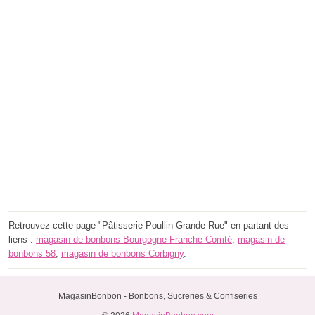
Retrouvez cette page "Pâtisserie Poullin Grande Rue" en partant des
liens :
magasin de bonbons Bourgogne-Franche-Comté
,
magasin de
bonbons 58
,
magasin de bonbons Corbigny
.
MagasinBonbon - Bonbons, Sucreries & Confiseries