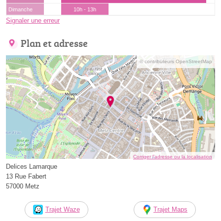
Dimanche
10h - 13h
Signaler une erreur
Plan et adresse
© contributeurs OpenStreetMap
Corriger l’adresse ou la localisation
Delices Lamarque
13 Rue Fabert
57000 Metz
Trajet Waze
Trajet Maps