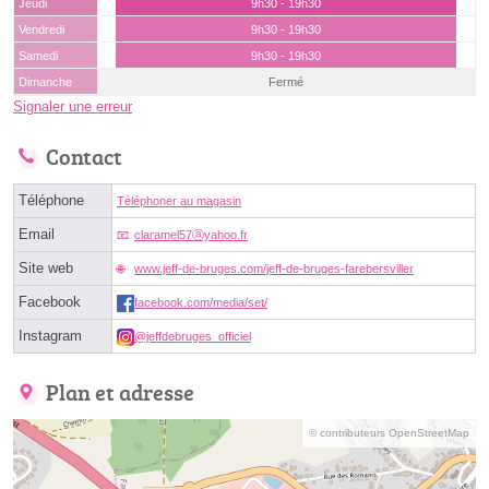
Jeudi
9h30 - 19h30
Vendredi
9h30 - 19h30
Samedi
9h30 - 19h30
Dimanche
Fermé
Signaler une erreur
Contact
Téléphone
Téléphoner au magasin
Email
claramel57ⓐyahoo.fr
Site web
www.jeff-de-bruges.com/jeff-de-bruges-farebersviller
Facebook
facebook.com/media/set/
Instagram
@jeffdebruges_officiel
Plan et adresse
© contributeurs OpenStreetMap