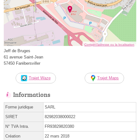
Corriger l’adresse ou la localisation
Jeff de Bruges
61 avenue Saint-Jean
57450 Farébersviller
Trajet Waze
Trajet Maps
Informations
Forme juridique
SARL
SIRET
82982038000022
N° TVA Intra.
FR93829820380
Création
22 mars 2018