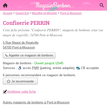
Accueil
>
Grand-Est
>
Meurthe-et-Moselle
>
Pont-à-Mousson
Confiserie PERRIN
Cette fiche présente "Confiserie PERRIN", magasin de bonbons situé
rue
magot de rogéville
, 54700 Pont-à-Mousson.
5 Rue Magot de Rogéville
54700 Pont-à-Mousson
📞 Appeler ce magasin de bonbons
Magasin de bonbons
-
Ouvert jusqu'à 11h45
Services :
accès
PMR
(parking, entrée adaptée)
,
CB acceptée
6 personnes
recommandent
ce magasin de bonbons.
Je recommande
Améliorer cette fiche
Autres magasins de bonbons à Pont-à-Mousson