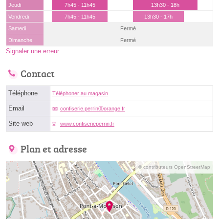
Jeudi
7h45 - 11h45
13h30 - 18h
Vendredi
7h45 - 11h45
13h30 - 17h
Samedi
Fermé
Dimanche
Fermé
Signaler une erreur
Contact
Téléphone
Téléphoner au magasin
Email
confiserie.perrinⓐorange.fr
Site web
www.confiserieperrin.fr
Plan et adresse
© contributeurs OpenStreetMap