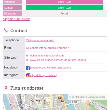
Vendredi
9h30 - 19h
Samedi
9h30 - 19h
Dimanche
Fermé
Signaler une erreur
Contact
Téléphone
Téléphoner au magasin
Email
cahors.jeff-de-brugesⓐorange.fr
dohacacao.site-solocal.com
Site web
www.jeff-de-bruges.com/jeff-de-bruges-cahors
Facebook
facebook.com/jeffdebrugescahors
Instagram
@jeffdebruges_officiel
Plan et adresse
© contributeurs OpenStreetMap