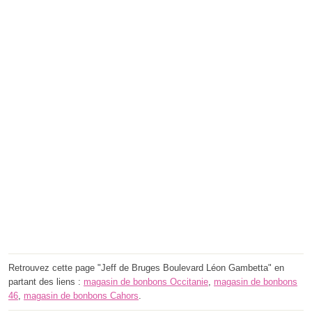
Retrouvez cette page "Jeff de Bruges Boulevard Léon Gambetta" en
partant des liens :
magasin de bonbons Occitanie
,
magasin de bonbons
46
,
magasin de bonbons Cahors
.