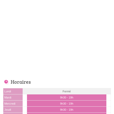
Horaires
Lundi
Fermé
Mardi
9h30 - 19h
Mercredi
9h30 - 19h
Jeudi
9h30 - 19h