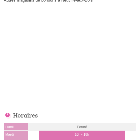
Autres magasins de bonbons à Neuville-aux-Bois
Horaires
Lundi
Fermé
Mardi
10h - 18h