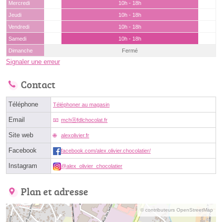
Mercredi
10h - 18h
Jeudi
10h - 18h
Vendredi
10h - 18h
Samedi
10h - 18h
Dimanche
Fermé
Signaler une erreur
Contact
Téléphone
Téléphoner au magasin
Email
mchⓐfdlchocolat.fr
Site web
alexolivier.fr
Facebook
facebook.com/alex.olivier.chocolatier/
Instagram
@alex_olivier_chocolatier
Plan et adresse
© contributeurs OpenStreetMap