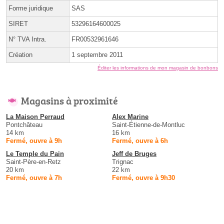
Forme juridique
SAS
SIRET
53296164600025
N° TVA Intra.
FR00532961646
Création
1 septembre 2011
Éditer les informations de mon magasin de bonbons
Magasins à proximité
La Maison Perraud
Alex Marine
Pontchâteau
Saint-Étienne-de-Montluc
14 km
16 km
Fermé, ouvre à 9h
Fermé, ouvre à 6h
Le Temple du Pain
Jeff de Bruges
Saint-Père-en-Retz
Trignac
20 km
22 km
Fermé, ouvre à 7h
Fermé, ouvre à 9h30