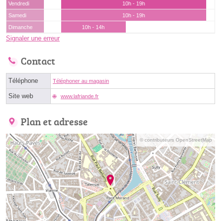
Vendredi
10h - 19h
Samedi
10h - 19h
Dimanche
10h - 14h
Signaler une erreur
Contact
Téléphone
Téléphoner au magasin
Site web
www.lafriande.fr
Plan et adresse
© contributeurs OpenStreetMap