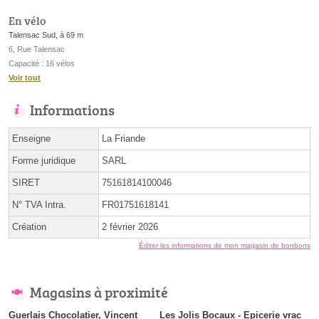
En vélo
Talensac Sud, à 69 m
6, Rue Talensac
Capacité : 16 vélos
Voir tout
Informations
Enseigne
La Friande
Forme juridique
SARL
SIRET
75161814100046
N° TVA Intra.
FR01751618141
Création
2 février 2026
Éditer les informations de mon magasin de bonbons
Magasins à proximité
Guerlais Chocolatier, Vincent
Les Jolis Bocaux - Epicerie vrac