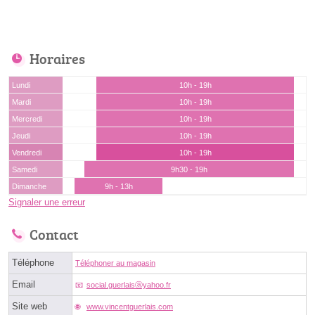
Horaires
Lundi
10h - 19h
Mardi
10h - 19h
Mercredi
10h - 19h
Jeudi
10h - 19h
Vendredi
10h - 19h
Samedi
9h30 - 19h
Dimanche
9h - 13h
Signaler une erreur
Contact
Téléphone
Téléphoner au magasin
Email
social.guerlaisⓐyahoo.fr
Site web
www.vincentguerlais.com