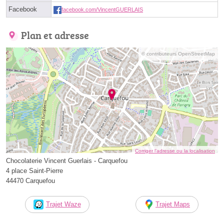
Facebook
facebook.com/VincentGUERLAIS
Plan et adresse
© contributeurs OpenStreetMap
Corriger l’adresse ou la localisation
Chocolaterie Vincent Guerlais - Carquefou
4 place Saint-Pierre
44470 Carquefou
Trajet Waze
Trajet Maps