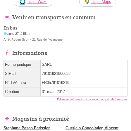
Trajet Waze
Trajet Maps
Venir en transports en commun
En bus
Ligne 27, à 55 m
Arrêt Robert Scott - 21 Rue de l'Atlantique
Informations
Forme juridique
SARL
SIRET
79101921900033
N° TVA Intra.
FR05791019219
Création
31 mars 2017
Éditer les informations de mon magasin de bonbons
Magasins à proximité
Stephane Pasco Patissier
Guerlais Chocolatier, Vincent