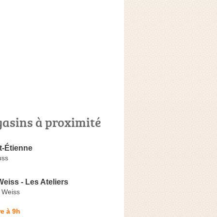
asins à proximité
t-Étienne
uss
eiss - Les Ateliers
 Weiss
e à 9h