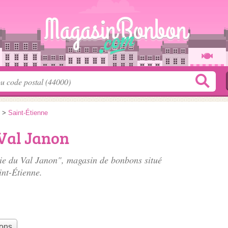
>
Saint-Étienne
 Val Janon
rie du Val Janon", magasin de bonbons situé
int-Étienne.
bons