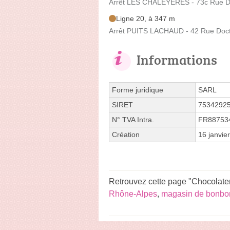
Arrêt LES CHALEYERES - 73c Rue Do
Ligne 20, à 347 m
Arrêt PUITS LACHAUD - 42 Rue Doct
Informations
Forme juridique
SARL
SIRET
7534292
N° TVA Intra.
FR88753
Création
16 janvie
Retrouvez cette page "Chocolater
Rhône-Alpes
,
magasin de bonbo