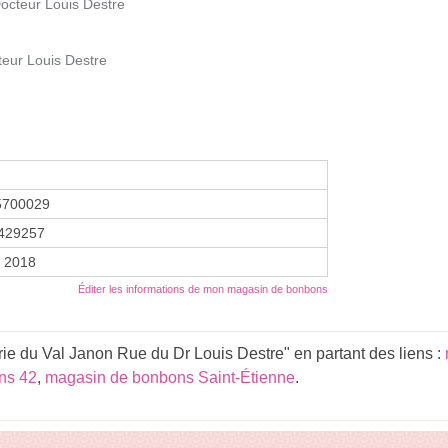
cteur Louis Destre
eur Louis Destre
5700029
429257
r 2018
Éditer les informations de mon magasin de bonbons
ie du Val Janon Rue du Dr Louis Destre" en partant des liens :
ns 42
,
magasin de bonbons Saint-Étienne
.