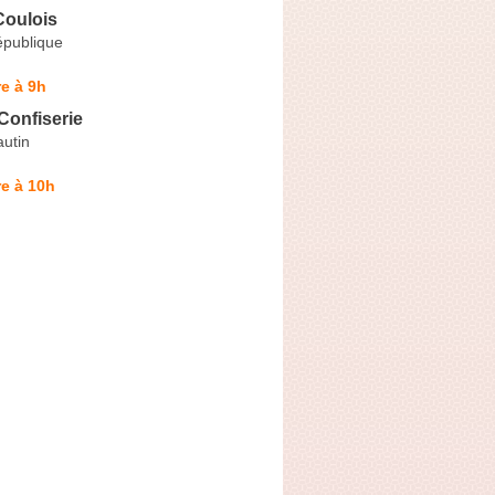
Coulois
épublique
e à 9h
Confiserie
utin
e à 10h