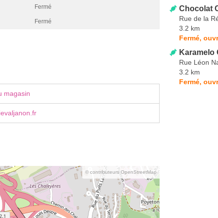
Fermé
Chocolat 
Rue de la R
Fermé
3.2 km
Fermé, ouvr
Karamelo 
Rue Léon Na
3.2 km
Fermé, ouvr
u magasin
ievaljanon.fr
© contributeurs OpenStreetMap