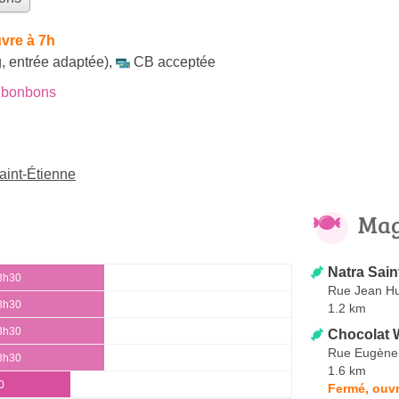
vre à 7h
, entrée adaptée)
,
CB acceptée
 bonbons
aint-Étienne
Mag
Natra Sain
13h30
Rue Jean H
13h30
1.2 km
13h30
Chocolat W
Rue Eugène
13h30
1.6 km
0
Fermé, ouvr