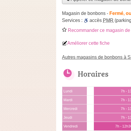
Magasin de bonbons
-
Fermé, ou
Services :
accès
PMR
(parking
Recommander ce magasin de
Améliorer cette fiche
Autres magasins de bonbons à S
Horaires
Lundi
7h - 
Mardi
7h - 
Mercredi
7h - 
Jeudi
7h - 
Vendredi
7h - 12h3