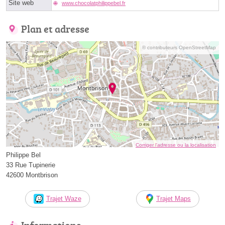
Site web
www.chocolatphilippebel.fr
Plan et adresse
© contributeurs OpenStreetMap
Corriger l’adresse ou la localisation
Philippe Bel
33 Rue Tupinerie
42600 Montbrison
Trajet Waze
Trajet Maps
Informations