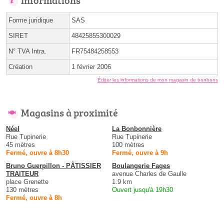
Forme juridique
SAS
SIRET
48425855300029
N° TVA Intra.
FR75484258553
Création
1 février 2006
Éditer les informations de mon magasin de bonbons
Magasins à proximité
Néel
La Bonbonnière
Rue Tupinerie
Rue Tupinerie
45 mètres
100 mètres
Fermé, ouvre à 8h30
Fermé, ouvre à 9h
Bruno Guerpillon - PÂTISSIER
Boulangerie Fages
TRAITEUR
avenue Charles de Gaulle
place Grenette
1.9 km
130 mètres
Ouvert jusqu'à 19h30
Fermé, ouvre à 8h