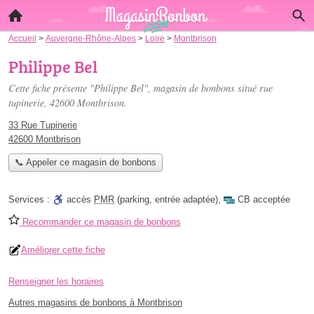
Accueil
>
Auvergne-Rhône-Alpes
>
Loire
>
Montbrison
Philippe Bel
Cette fiche présente "Philippe Bel", magasin de bonbons situé
rue
tupinerie
, 42600 Montbrison.
33 Rue Tupinerie
42600 Montbrison
📞 Appeler ce magasin de bonbons
Services :
accès
PMR
(parking, entrée adaptée)
,
CB acceptée
Recommander ce magasin de bonbons
Améliorer cette fiche
Renseigner les horaires
Autres magasins de bonbons à Montbrison