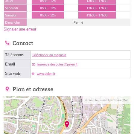
Jeudi
8h30 - 12h
13h30 - 17h30
Vendredi
8h30 - 12h
13h30 - 17h30
Samedi
8h30 - 12h
13h30 - 17h30
Dimanche
Fermé
Signaler une erreur
Contact
Téléphone
Téléphoner au magasin
Email
laurence.descotesⓐpelen.fr
Site web
www.pelen.fr
Plan et adresse
© contributeurs OpenStreetMap