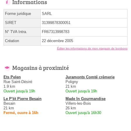
Informations
Forme juridique
SARL
SIRET
31399878300051
N° TVA Intra.
FR67313998783
Création
22 décembre 2005
Éditer les informations de mon magasin de bonbons
Magasins à proximité
Ets Pelen
Juramonts Comté crèmerie
Rue Saint-Désiré
Poligny
1.9 km
21 km
Ouvert jusqu'à 19h
Ouvert jusqu'à 19h
Le P'tit Pierre Besain
Made In Gourmandise
Besain
Villers-les-Bois
21 km
26 km
Fermé, ouvre à 16h
Ouvert jusqu'à 16h30