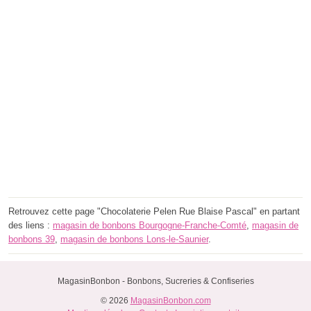
Retrouvez cette page "Chocolaterie Pelen Rue Blaise Pascal" en partant
des liens :
magasin de bonbons Bourgogne-Franche-Comté
,
magasin de
bonbons 39
,
magasin de bonbons Lons-le-Saunier
.
MagasinBonbon - Bonbons, Sucreries & Confiseries
© 2026
MagasinBonbon.com