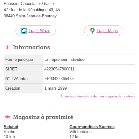
Pâtissier Chocolatier Glacier
47 Rue de la République 43, 45
38440 Saint-Jean-de-Bournay
Trajet Waze
Trajet Maps
Informations
Forme juridique
Entrepreneur individuel
SIRET
42236547800011
N° TVA Intra.
FR93422365478
Création
1 mars 1999
Éditer les informations de mon magasin de bonbons
Magasins à proximité
Sebaud
Gourmandises Sucrées
Roche
Villefontaine
10 km
12 km