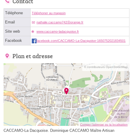
Contact
Téléphone
Téléphoner au magasin
Email
nathalie.caccamo742ⓐorange.fr
Site web
www.caccamo-ladacquoise.fr
Facebook
facebook.com/CACCAMO-La-Dacquoise-1650752021834501
Plan et adresse
© contributeurs OpenStreetMap
Corriger l’adresse ou la localisation
CACCAMO-La Dacquoise. Dominique CACCAMO Maître Artisan