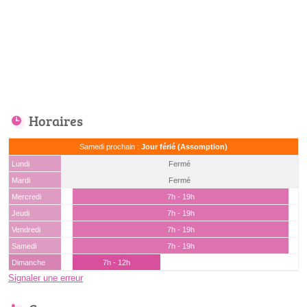
Horaires
Samedi prochain :
Jour férié (Assomption)
Lundi
Fermé
Mardi
Fermé
Mercredi
7h - 19h
Jeudi
7h - 19h
Vendredi
7h - 19h
Samedi
7h - 19h
Dimanche
7h - 12h
Signaler une erreur