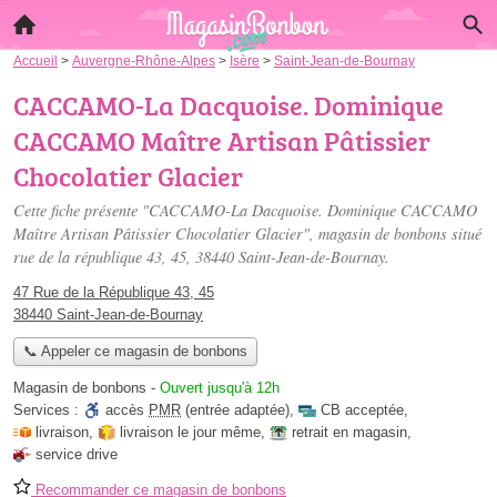
Accueil
>
Auvergne-Rhône-Alpes
>
Isère
>
Saint-Jean-de-Bournay
CACCAMO-La Dacquoise. Dominique
CACCAMO Maître Artisan Pâtissier
Chocolatier Glacier
Cette fiche présente "CACCAMO-La Dacquoise. Dominique CACCAMO
Maître Artisan Pâtissier Chocolatier Glacier", magasin de bonbons situé
rue de la république 43, 45
, 38440 Saint-Jean-de-Bournay.
47 Rue de la République 43, 45
38440 Saint-Jean-de-Bournay
📞 Appeler ce magasin de bonbons
Magasin de bonbons
-
Ouvert jusqu'à 12h
Services :
accès
PMR
(entrée adaptée)
,
CB acceptée
,
livraison
,
livraison le jour même
,
retrait en magasin
,
service drive
Recommander ce magasin de bonbons