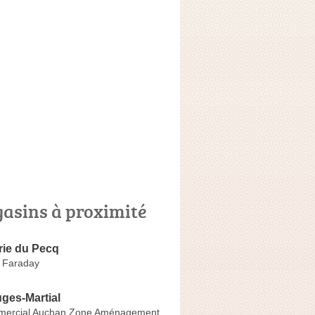
asins à proximité
rie du Pecq
 Faraday
uges-Martial
mercial Auchan Zone Aménagement