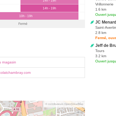
14h - 19h
Vrillonnerie
14h - 19h
1.6 km
Ouvert jusq
10h - 19h
JC Menard
Fermé
Saint-Averti
2.8 km
Fermé, ouv
Jeff de Br
Tours
3.2 km
Ouvert jusqu
u magasin
colatchambray.com
© contributeurs OpenStreetMap