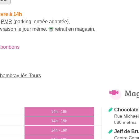
vre à 14h
s
PMR
(parking, entrée adaptée)
,
ivraison le jour même
,
retrait en magasin
,
 bonbons
hambray-lès-Tours
Mag
Chocolate
14h - 19h
Rue Michaël
14h - 19h
880 mètres
14h - 19h
Jeff de Br
Centre Com