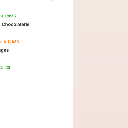
u'à 18h45
 Chocolaterie
n
re à 14h30
uges
'à 20h