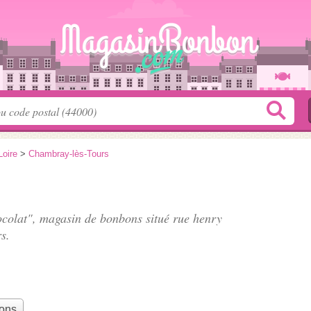
Loire
>
Chambray-lès-Tours
ocolat", magasin de bonbons situé
rue henry
s.
bons