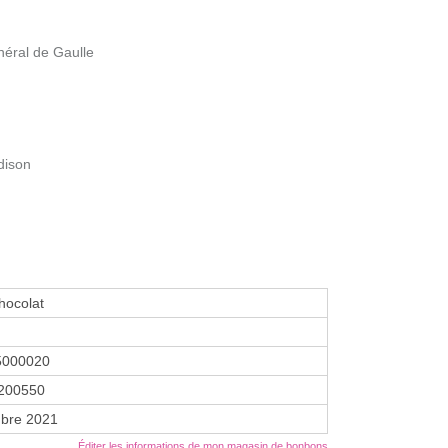
néral de Gaulle
dison
hocolat
5000020
200550
bre 2021
Éditer les informations de mon magasin de bonbons