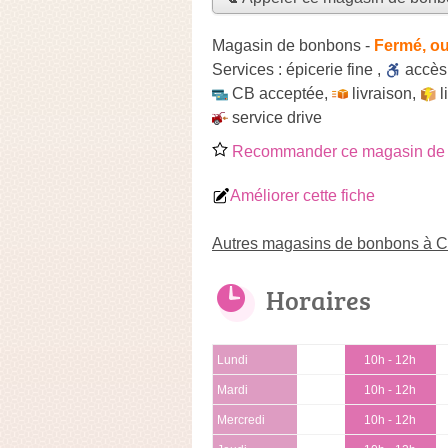
Magasin de bonbons
-
Fermé, ou
Services :
épicerie fine
,
accè
CB acceptée
,
livraison
,
l
service drive
Recommander ce magasin de
Améliorer cette fiche
Autres magasins de bonbons à C
Horaires
Lundi
10h - 12h
Mardi
10h - 12h
Mercredi
10h - 12h