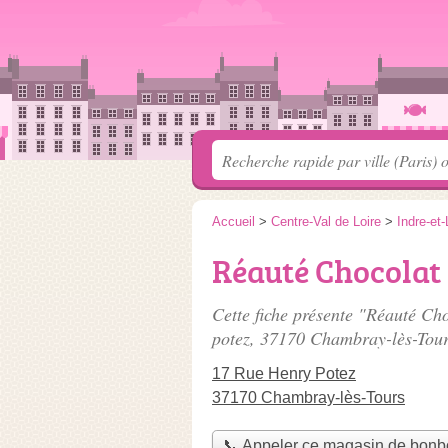
Accueil
>
Centre-Val de Loire
>
Indre-et-
Réauté Chocolat
Cette fiche présente "Réauté Ch
potez
, 37170 Chambray-lès-Tour
17 Rue Henry Potez
37170 Chambray-lès-Tours
📞 Appeler ce magasin de bon