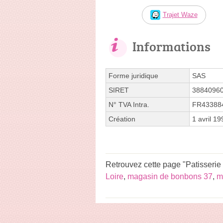
Trajet Waze
Informations
Forme juridique
SAS
SIRET
3884096
N° TVA Intra.
FR43388
Création
1 avril 19
Retrouvez cette page "Patisserie 
Loire
,
magasin de bonbons 37
,
m