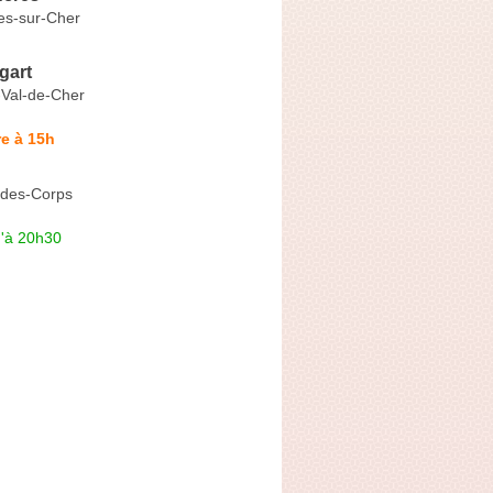
es-sur-Cher
gart
-Val-de-Cher
e à 15h
-des-Corps
u'à 20h30