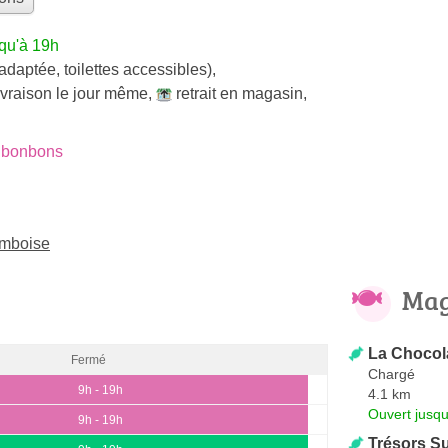
qu'à 19h
adaptée, toilettes accessibles)
,
ivraison le jour même
,
retrait en magasin
,
 bonbons
Amboise
Mag
La Chocol
Fermé
Chargé
9h - 19h
4.1 km
Ouvert jusqu
9h - 19h
Trésors S