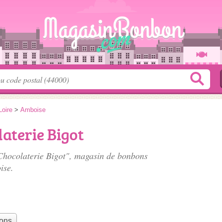
Loire
>
Amboise
laterie Bigot
e Chocolaterie Bigot", magasin de bonbons
ise.
bons