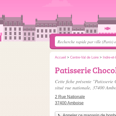
Accueil
>
Centre-Val de Loire
>
Indre-et-
Patisserie Choco
Cette fiche présente "Patisseri
situé
rue nationale
, 37400 Ambo
2 Rue Nationale
37400 Amboise
📞 Appeler ce magasin de bon