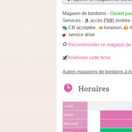
Magasin de bonbons
-
Ouvert jus
Services :
accès
PMR
(entrée 
CB acceptée
,
livraison
,
l
service drive
Recommander ce magasin de
Améliorer cette fiche
Autres magasins de bonbons à 
Horaires
Lundi
Mardi
Mercredi