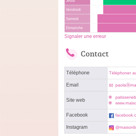
Jeudi
Vendredi
Samedi
Dimanche
Signaler une erreur
Contact
Téléphone
Téléphoner a
Email
paolaⓐmai
patisserie
Site web
www.maiso
Facebook
facebook.
Instagram
@maisonb