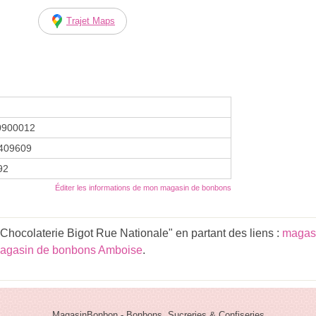
Trajet Maps
0900012
409609
92
Éditer les informations de mon magasin de bonbons
Chocolaterie Bigot Rue Nationale" en partant des liens :
magasi
agasin de bonbons Amboise
.
MagasinBonbon - Bonbons, Sucreries & Confiseries