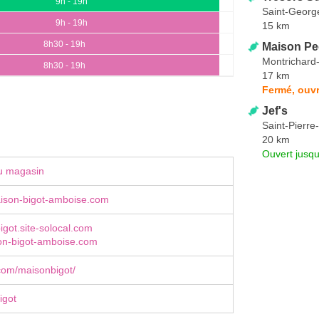
9h - 19h
Saint-Georg
9h - 19h
15 km
8h30 - 19h
Maison Pe
Montrichard
8h30 - 19h
17 km
Fermé, ouvr
Jef's
Saint-Pierre
20 km
Ouvert jusq
u magasin
son-bigot-amboise.com
bigot.site-solocal.com
n-bigot-amboise.com
com/maisonbigot/
igot