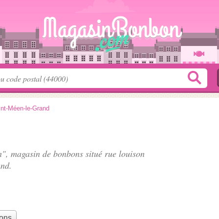
int-Méen-le-Grand
en", magasin de bonbons situé
rue louison
and.
bons