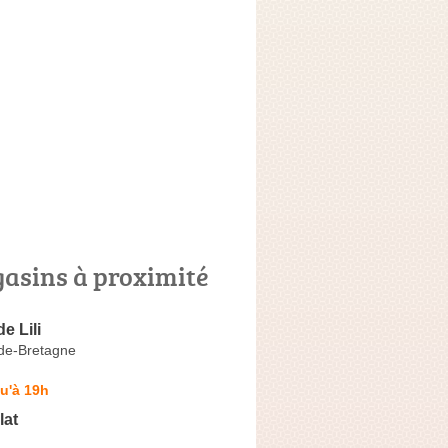
asins à proximité
e Lili
de-Bretagne
u'à 19h
lat