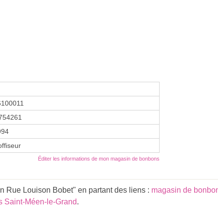
6100011
754261
994
ffiseur
Éditer les informations de mon magasin de bonbons
n Rue Louison Bobet" en partant des liens :
magasin de bonbo
 Saint-Méen-le-Grand
.