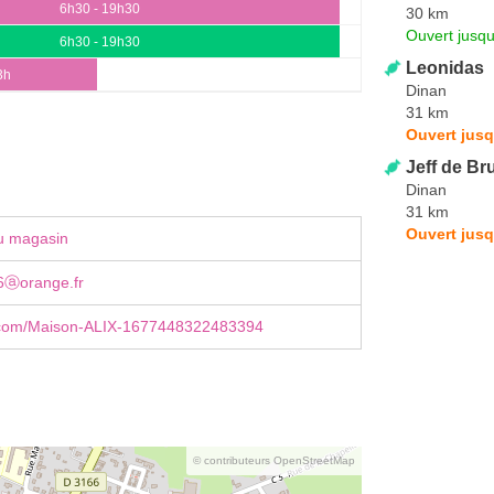
6h30 - 19h30
30 km
Ouvert jusq
6h30 - 19h30
Leonidas
3h
Dinan
31 km
Ouvert jusq
Jeff de Br
Dinan
31 km
Ouvert jusq
u magasin
6ⓐorange.fr
com/Maison-ALIX-1677448322483394
© contributeurs OpenStreetMap