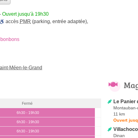
-
Ouvert jusqu'à 19h30
accès
PMR
(parking, entrée adaptée)
,
 bonbons
aint-Méen-le-Grand
Mag
Le Panier d
Fermé
Montauban-
6h30 - 19h30
11 km
Ouvert jusq
6h30 - 19h30
Villachoco
6h30 - 19h30
Dinan