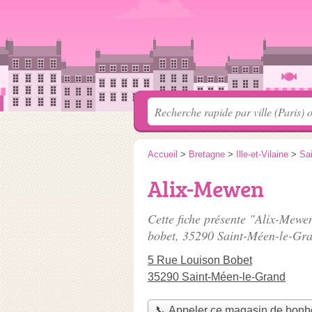
Accueil
>
Bretagne
>
Ille-et-Vilaine
>
Sa
Alix-Mewen
Cette fiche présente "Alix-Mew
bobet
, 35290 Saint-Méen-le-Gr
5 Rue Louison Bobet
35290 Saint-Méen-le-Grand
📞 Appeler ce magasin de bon