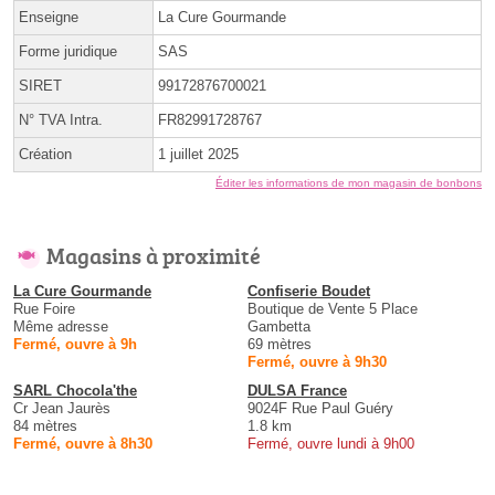
Enseigne
La Cure Gourmande
Forme juridique
SAS
SIRET
99172876700021
N° TVA Intra.
FR82991728767
Création
1 juillet 2025
Éditer les informations de mon magasin de bonbons
Magasins à proximité
La Cure Gourmande
Confiserie Boudet
Rue Foire
Boutique de Vente 5 Place
Même adresse
Gambetta
Fermé, ouvre à 9h
69 mètres
Fermé, ouvre à 9h30
SARL Chocola'the
DULSA France
Cr Jean Jaurès
9024F Rue Paul Guéry
84 mètres
1.8 km
Fermé, ouvre à 8h30
Fermé, ouvre lundi à 9h00