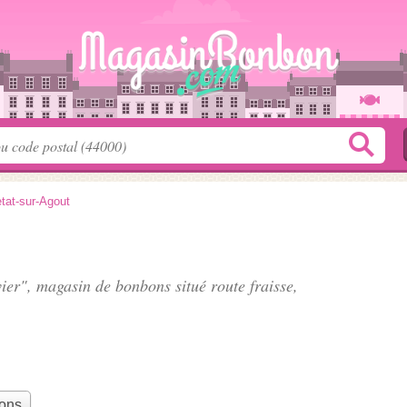
tat-sur-Agout
vier", magasin de bonbons situé
route fraisse
,
bons