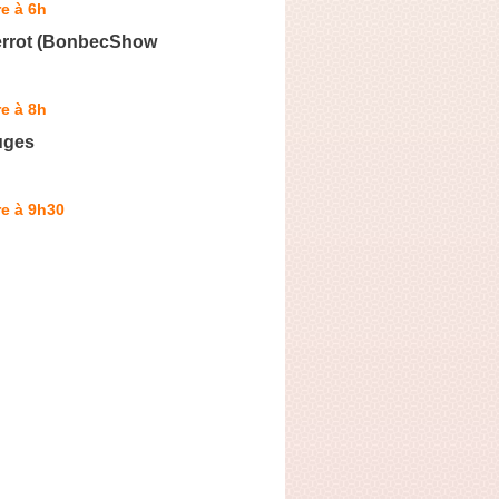
e à 6h
errot (BonbecShow
e à 8h
uges
e à 9h30