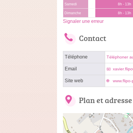
Samedi
8h - 13h
Dimanche
8h - 13h
Signaler une erreur
Contact
Téléphone
Téléphoner a
Email
xavier.fli
Site web
www.flipo-p
Plan et adresse