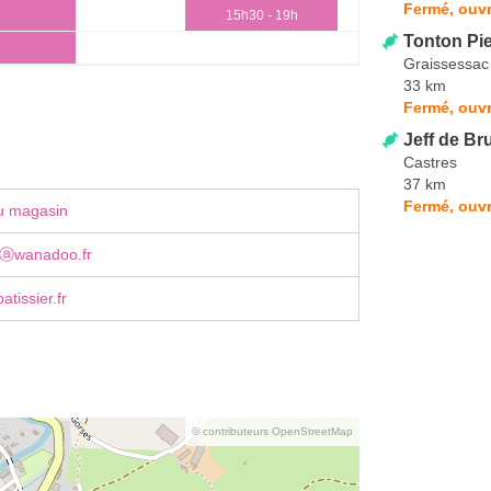
Fermé, ouvr
15h30 - 19h
Tonton Pi
Graissessac
33 km
Fermé, ouvr
Jeff de Br
Castres
37 km
Fermé, ouvr
u magasin
poⓐwanadoo.fr
atissier.fr
© contributeurs OpenStreetMap