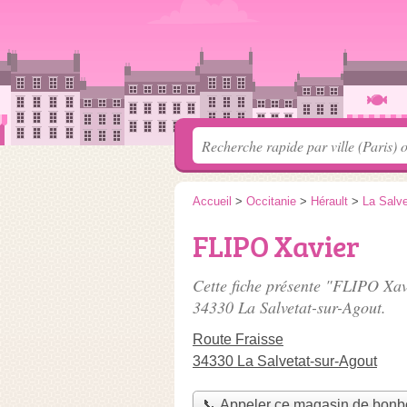
Accueil
>
Occitanie
>
Hérault
>
La Salve
FLIPO Xavier
Cette fiche présente "FLIPO Xa
34330 La Salvetat-sur-Agout.
Route Fraisse
34330 La Salvetat-sur-Agout
📞 Appeler ce magasin de bon