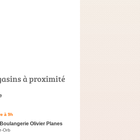
asins à proximité
e
e à 9h
 Boulangerie Olivier Planes
r-Orb