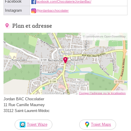
Facebook
facebook.com/ChocolaterieJordanBac/
Instagram
@jordanbacchocolatier
Plan et adresse
© contributeurs OpenStreetMap
Corriger l’adresse ou la localisation
Jordan BAC Chocolatier
11 Rue Camille Maumey
33112 Saint-Laurent-Médoc
Trajet Waze
Trajet Maps