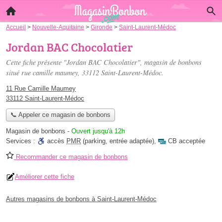
Accueil
>
Nouvelle-Aquitaine
>
Gironde
>
Saint-Laurent-Médoc
Jordan BAC Chocolatier
Cette fiche présente "Jordan BAC Chocolatier", magasin de bonbons
situé
rue camille maumey
, 33112 Saint-Laurent-Médoc.
11 Rue Camille Maumey
33112 Saint-Laurent-Médoc
📞 Appeler ce magasin de bonbons
Magasin de bonbons
-
Ouvert jusqu'à 12h
Services :
accès
PMR
(parking, entrée adaptée)
,
CB acceptée
Recommander ce magasin de bonbons
Améliorer cette fiche
Autres magasins de bonbons à Saint-Laurent-Médoc