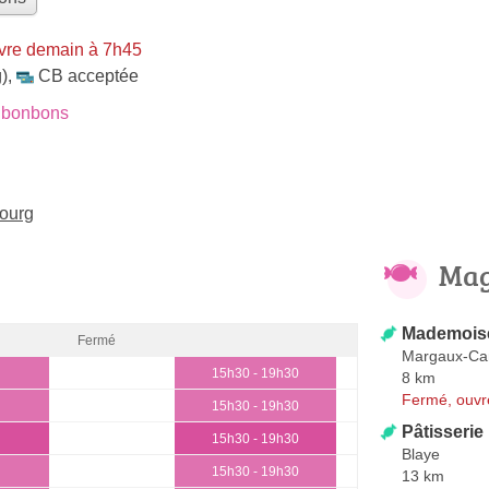
vre demain à 7h45
)
,
CB acceptée
 bonbons
ourg
Mag
Mademoise
Fermé
Margaux-Ca
15h30 - 19h30
8 km
Fermé, ouvr
15h30 - 19h30
Pâtisserie
15h30 - 19h30
Blaye
15h30 - 19h30
13 km