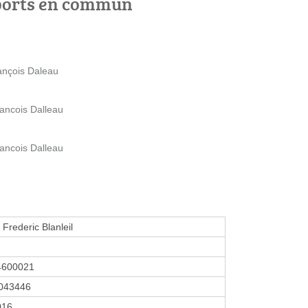
ports en commun
rançois Daleau
rancois Dalleau
rancois Dalleau
 Frederic Blanleil
4600021
043446
2016