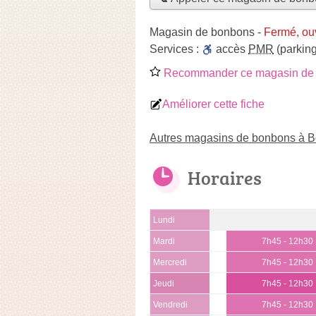
Magasin de bonbons
-
Fermé, ou
Services :
accès
PMR
(parking
Recommander ce magasin de
Améliorer cette fiche
Autres magasins de bonbons à B
Horaires
Lundi
Mardi
7h45 - 12h30
Mercredi
7h45 - 12h30
Jeudi
7h45 - 12h30
Vendredi
7h45 - 12h30