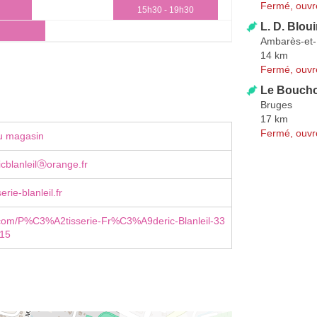
Fermé, ouvr
15h30 - 19h30
L. D. Blou
Ambarès-et
14 km
Fermé, ouvr
Le Bouch
Bruges
17 km
Fermé, ouvr
u magasin
ricblanleilⓐorange.fr
rie-blanleil.fr
com/P%C3%A2tisserie-Fr%C3%A9deric-Blanleil-33
15