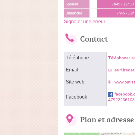
Samedi
7h45 - 12h30
Dimanche
7h45 - 13h
Signaler une erreur
Contact
Téléphone
Téléphoner a
Email
eurl.frede
Site web
www.patisse
facebook.
Facebook
47922266108
Plan et adresse