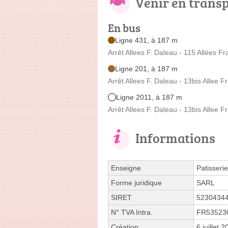
Venir en trans
En bus
Ligne 431, à 187 m
Arrêt Allees F. Daleau - 115 Allées F
Ligne 201, à 187 m
Arrêt Allees F. Daleau - 13bis Allee F
Ligne 2011, à 187 m
Arrêt Allees F. Daleau - 13bis Allee F
Informations
Enseigne
Patisserie
Forme juridique
SARL
SIRET
5230434
N° TVA Intra.
FR53523
Création
6 juillet 