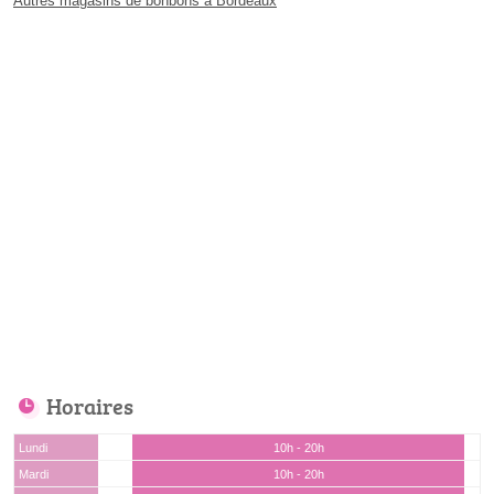
Autres magasins de bonbons à Bordeaux
Horaires
Lundi
10h - 20h
Mardi
10h - 20h