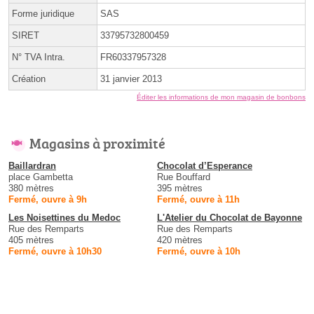
Forme juridique
SAS
SIRET
33795732800459
N° TVA Intra.
FR60337957328
Création
31 janvier 2013
Éditer les informations de mon magasin de bonbons
Magasins à proximité
Baillardran
Chocolat d’Esperance
place Gambetta
Rue Bouffard
380 mètres
395 mètres
Fermé, ouvre à 9h
Fermé, ouvre à 11h
Les Noisettines du Medoc
L'Atelier du Chocolat de Bayonne
Rue des Remparts
Rue des Remparts
405 mètres
420 mètres
Fermé, ouvre à 10h30
Fermé, ouvre à 10h