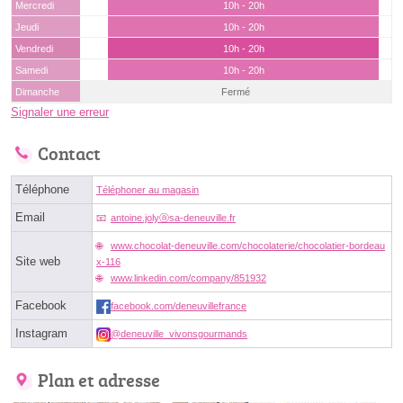
Mercredi
10h - 20h
Jeudi
10h - 20h
Vendredi
10h - 20h
Samedi
10h - 20h
Dimanche
Fermé
Signaler une erreur
Contact
Téléphone
Téléphoner au magasin
Email
antoine.jolyⓐsa-deneuville.fr
www.chocolat-deneuville.com/chocolaterie/chocolatier-bordeau
Site web
x-116
www.linkedin.com/company/851932
Facebook
facebook.com/deneuvillefrance
Instagram
@deneuville_vivonsgourmands
Plan et adresse