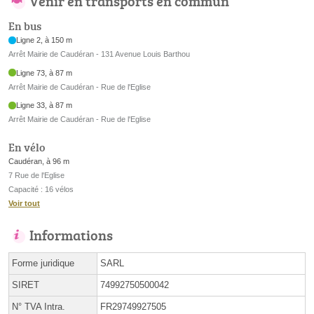
Venir en transports en commun
En bus
Ligne 2, à 150 m
Arrêt Mairie de Caudéran - 131 Avenue Louis Barthou
Ligne 73, à 87 m
Arrêt Mairie de Caudéran - Rue de l'Eglise
Ligne 33, à 87 m
Arrêt Mairie de Caudéran - Rue de l'Eglise
En vélo
Caudéran, à 96 m
7 Rue de l'Eglise
Capacité : 16 vélos
Voir tout
Informations
Forme juridique
SARL
SIRET
74992750500042
N° TVA Intra.
FR29749927505