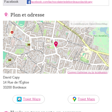
Facebook
facebook.com/lachocolateriedebordeauxdavidcapy
Plan et adresse
© contributeurs OpenStreetMap
Corriger l’adresse ou la localisation
David Capy
14 Rue de l'Église
33200 Bordeaux
Trajet Waze
Trajet Maps