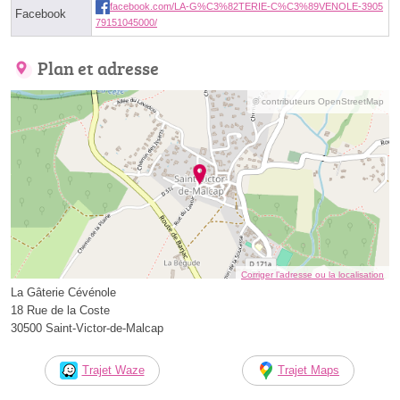
facebook.com/LA-G%C3%82TERIE-C%C3%89VENOLE-3905
Facebook
79151045000/
Plan et adresse
© contributeurs OpenStreetMap
Corriger l’adresse ou la localisation
La Gâterie Cévénole
18 Rue de la Coste
30500 Saint-Victor-de-Malcap
Trajet Waze
Trajet Maps