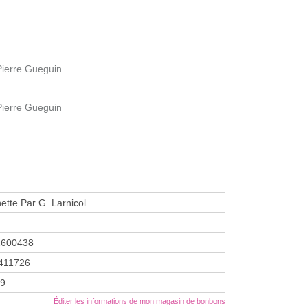
 Pierre Gueguin
 Pierre Gueguin
ette Par G. Larnicol
2600438
411726
19
Éditer les informations de mon magasin de bonbons