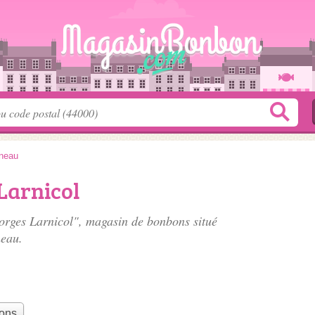
neau
Larnicol
orges Larnicol", magasin de bonbons situé
eau.
bons