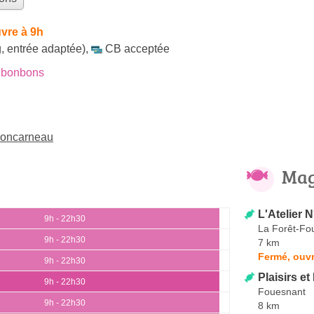
vre à 9h
, entrée adaptée)
,
CB acceptée
 bonbons
Concarneau
Mag
L'Atelier N
9h - 22h30
La Forêt-Fo
9h - 22h30
7 km
Fermé, ouvr
9h - 22h30
Plaisirs et
9h - 22h30
Fouesnant
9h - 22h30
8 km