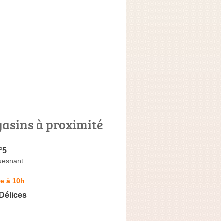
asins à proximité
°5
uesnant
e à 10h
 Délices