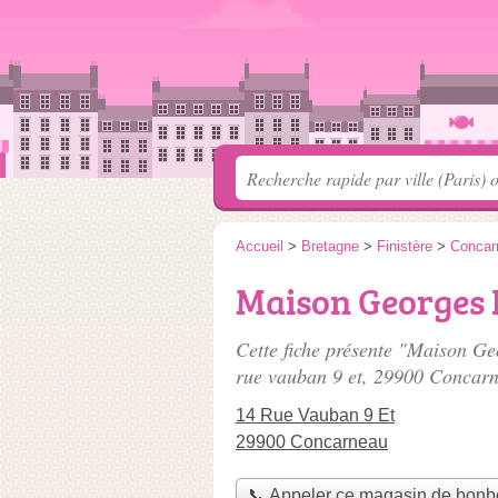
Accueil
>
Bretagne
>
Finistère
>
Concar
Maison Georges 
Cette fiche présente "Maison Ge
rue vauban 9 et
, 29900 Concarn
14 Rue Vauban 9 Et
29900 Concarneau
📞 Appeler ce magasin de bon