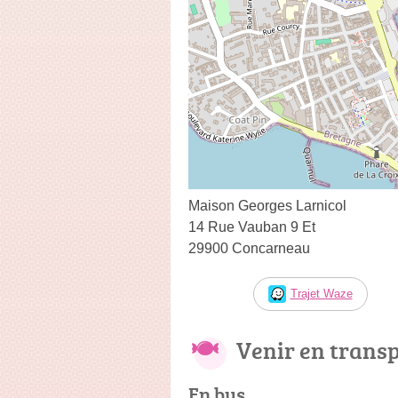
Maison Georges Larnicol
14 Rue Vauban 9 Et
29900 Concarneau
Trajet Waze
Venir en trans
En bus