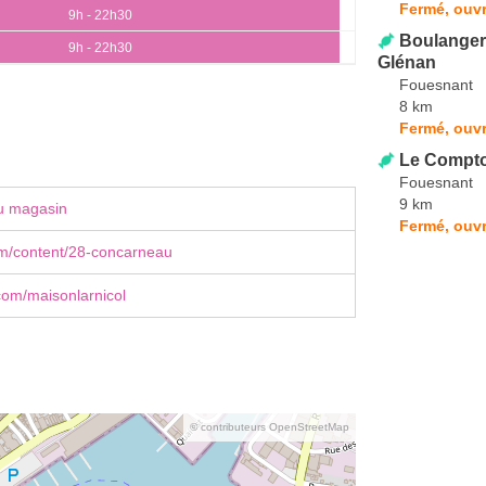
Fermé, ouvr
9h - 22h30
Boulangeri
9h - 22h30
Glénan
Fouesnant
8 km
Fermé, ouvr
Le Compto
Fouesnant
9 km
u magasin
Fermé, ouvr
om/content/28-concarneau
com/maisonlarnicol
© contributeurs OpenStreetMap