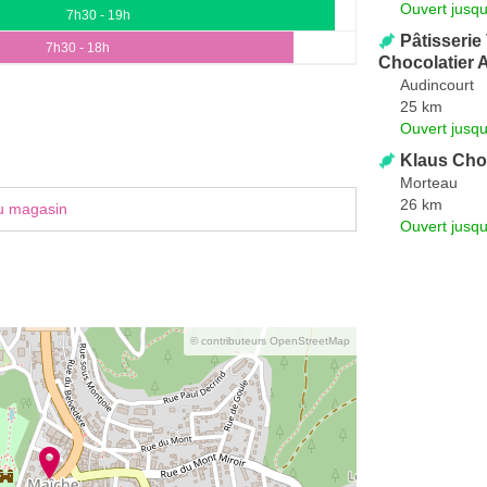
Ouvert jusq
7h30 - 19h
Pâtisserie
7h30 - 18h
Chocolatier 
Audincourt
25 km
Ouvert jusqu
Klaus Choc
Morteau
26 km
u magasin
Ouvert jusq
© contributeurs OpenStreetMap