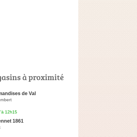
asins à proximité
andises de Val
embert
u'à 12h15
ennet 1861
c