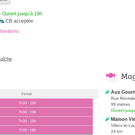
-
Ouvert jusqu'à 19h
CB acceptée
 bonbons
Maîche
Mag
Aux Gourm
Fermé
Rue Montal
7h30 - 19h
99 mètres
Ouvert jusq
7h30 - 19h
Maison Vi
7h30 - 19h
Villers-le-La
7h30 - 19h
24 km