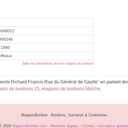
4600012
490246
 1990
ffiseur
Éditer les informations de mon magasin de bonbons
ents Richard Francis Rue du Général de Gaulle" en partant des
sin de bonbons 25
,
magasin de bonbons Maîche
.
MagasinBonbon - Bonbons, Sucreries & Confiseries
© 2026
MagasinBonbon.com
-
Mentions légales
-
Contact
-
Inscription gratuit