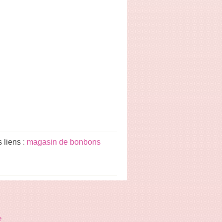
 liens :
magasin de bonbons
e