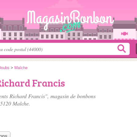
Doubs
>
Maîche
Richard Francis
ments Richard Francis", magasin de bonbons
25120 Maîche.
bons