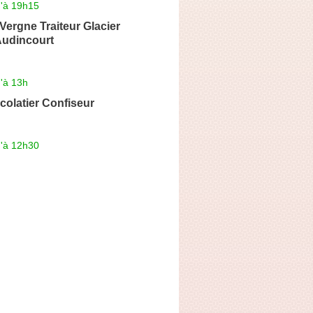
u'à 19h15
 Vergne Traiteur Glacier
Audincourt
'à 13h
olatier Confiseur
u'à 12h30